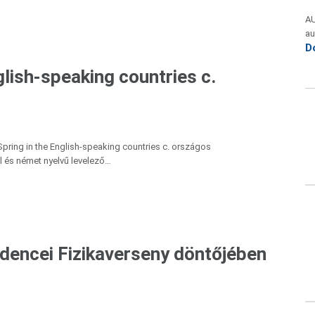
A
au
D
glish-speaking countries c.
 Spring in the English-speaking countries c. országos
ol és német nyelvű levelező…
encei Fizikaverseny döntőjében