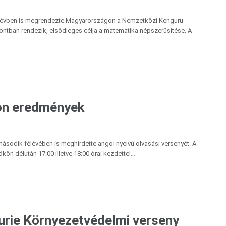
anévben is megrendezte Magyarországon a Nemzetközi Kenguru
ntban rendezik, elsődleges célja a matematika népszerűsítése. A
ion eredmények
második félévében is meghirdette angol nyelvű olvasási versenyét. A
ön délután 17:00 illetve 18:00 órai kezdettel…
Curie Környezetvédelmi verseny