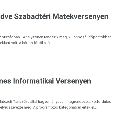
edve Szabadtéri Matekversenyen
az országban 14 helyszínen rendezik meg, különböző időpontokban.
sekkert volt. A három főből álló…
nes Informatikai Versenyen
i Intézeti Tanszéke által hagyományosan megrendezett, kétfordulós
 helyet szerezte meg. A programozói kategóriában érték el…