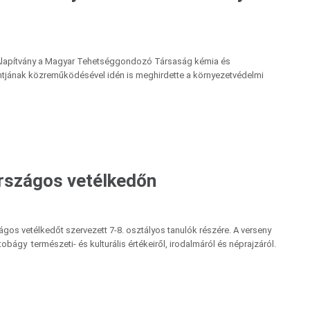
Alapítvány a Magyar Tehetséggondozó Társaság kémia és
ntjának közreműködésével idén is meghirdette a környezetvédelmi
rszágos vetélkedőn
s vetélkedőt szervezett 7-8. osztályos tanulók részére. A verseny
bágy természeti- és kulturális értékeiről, irodalmáról és néprajzáról.