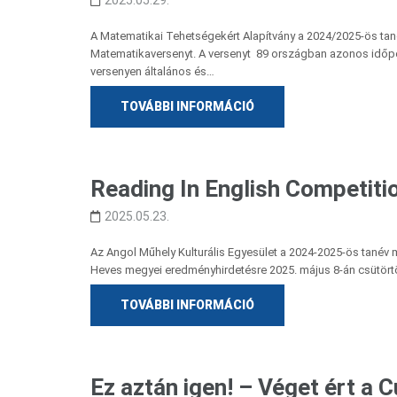
2025.05.29.
A Matematikai Tehetségekért Alapítvány a 2024/2025-ös t
Matematikaversenyt. A versenyt 89 országban azonos időpo
versenyen általános és…
TOVÁBBI INFORMÁCIÓ
Reading In English Competit
2025.05.23.
Az Angol Műhely Kulturális Egyesület a 2024-2025-ös tanév 
Heves megyei eredményhirdetésre 2025. május 8-án csütörtök
TOVÁBBI INFORMÁCIÓ
Ez aztán igen! – Véget ért a 