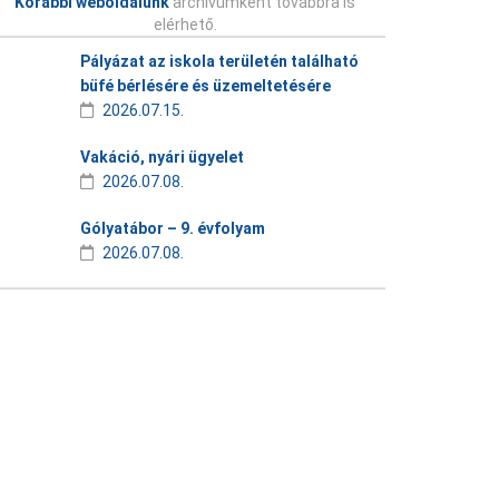
Korábbi weboldalunk
archívumként továbbra is
elérhető.
Pályázat az iskola területén található
büfé bérlésére és üzemeltetésére
2026.07.15.
Vakáció, nyári ügyelet
2026.07.08.
Gólyatábor – 9. évfolyam
2026.07.08.