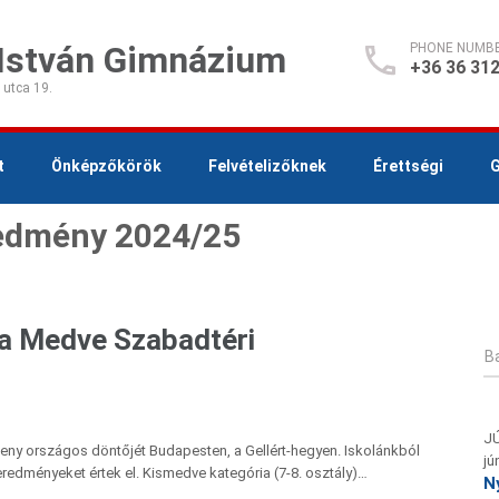
 István Gimnázium
PHONE NUMB
+36 36 312
 utca 19.
t
Önképzőkörök
Felvételizőknek
Érettségi
G
redmény 2024/25
a Medve Szabadtéri
Ba
J
ny országos döntőjét Budapesten, a Gellért-hegyen. Iskolánkból
jú
eredményeket értek el. Kismedve kategória (7-8. osztály)…
N