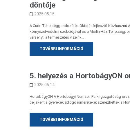
döntője
2025.05.15.
A Curie Tehetséggondozó és Oktatásfejlesztő Közhasznú 
környezetvédelmi szekciójával és a Merlin Ház Tehetségpo
versenyt, a természetes vizeink…
TOVÁBBI INFORMÁCIÓ
5. helyezés a HortobágyON o
2025.05.14.
HortobágyON A Hortobágyi Nemzeti Park Igazgatóság országo
céljaként a gyerekek átfogó ismereteket szerezhettek a Horto
…
TOVÁBBI INFORMÁCIÓ