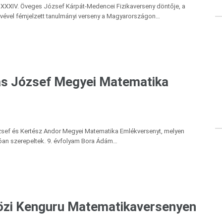
a XXXIV. Öveges József Kárpát-Medencei Fizikaverseny döntője, a
vével fémjelzett tanulmányi verseny a Magyarországon…
ás József Megyei Matematika
ózsef és Kertész Andor Megyei Matematika Emlékversenyt, melyen
lóan szerepeltek. 9. évfolyam Bora Ádám…
zi Kenguru Matematikaversenyen