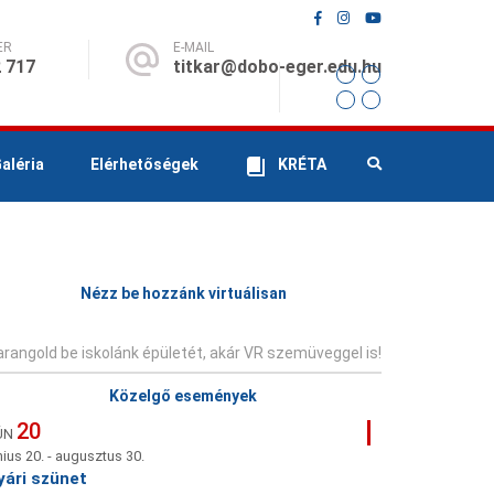
ER
E-MAIL
 717
titkar@dobo-eger.edu.hu
aléria
Elérhetőségek
KRÉTA
Nézz be hozzánk virtuálisan
rangold be iskolánk épületét, akár VR szemüveggel is!
Közelgő események
20
ÚN
nius 20.
-
augusztus 30.
yári szünet