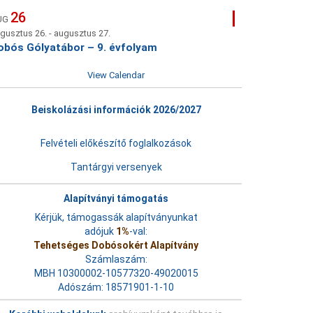
26
UG
gusztus 26.
-
augusztus 27.
obós Gólyatábor – 9. évfolyam
View Calendar
Beiskolázási információk 2026/2027
Felvételi előkészítő foglalkozások
Tantárgyi versenyek
Alapítványi támogatás
Kérjük, támogassák alapítványunkat
adójuk
1%
-val:
Tehetséges Dobósokért Alapítvány
Számlaszám:
MBH 10300002-10577320-49020015
Adószám: 18571901-1-10