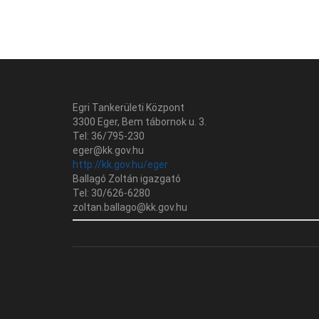
Bejegyzés
navigáció
Egri Tankerületi Központ
3300 Eger, Bem tábornok u. 3.
Tel: 36/795-230
eger@kk.gov.hu
http://kk.gov.hu/eger
Ballagó Zoltán igazgató
Tel: 30/626-6280
zoltan.ballago@kk.gov.hu