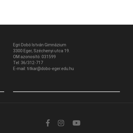
Egri Dobó István Gimnázium
3300 Eger, Széchenyi utca 19.
OM azonosító: 031599
Tel: 36/312-717
E-mail: titkar@dobo-eger.edu.hu