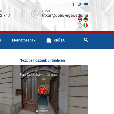
BER
E-MAIL
12 717
titkar@dobo-eger.edu.hu
a
Elérhetőségek
KRÉTA
Nézz be hozzánk virtuálisan