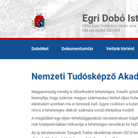
Egri Dobó I
3300 Eger, Széchenyi István utca 
DobóNet
Dokumentumtár
Velünk történt
Nemzeti Tudósképző Aka
Magyarország mindig is bővelkedett tehetséges, kreatív gon
bizonyítja, hogy számos magyar származású Nobel-díjas kuta
eléréséért azonban ma is tennünk kell. Egyre csökken a kuta
nincs a tehetséges diákok számára vonzó életpálya modell.
A megoldást egy olyan tehetséggondozó iskolarendszer kiépíté
már középiskolában felkarolja a tehetséges tanulókat és fejlő
Az új iskolarendszer Szegedi Tudós Akadémia néven 2012-ben 