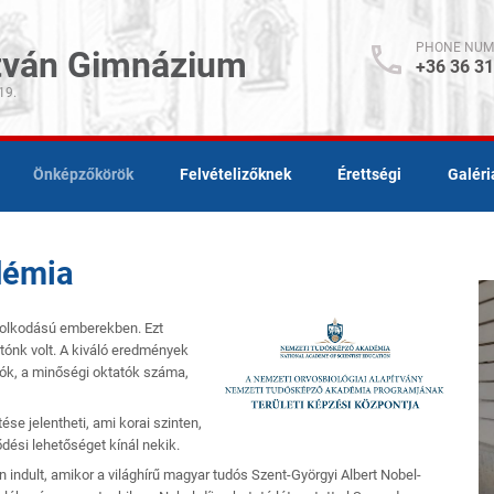
PHONE NUM
stván Gimnázium
+36 36 3
19.
Önképzőkörök
Felvételizőknek
Érettségi
Galéri
démia
dolkodású emberekben. Ezt
tónk volt. A kiváló eredmények
tók, a minőségi oktatók száma,
se jelentheti, ami korai szinten,
dési lehetőséget kínál nekik.
indult, amikor a világhírű magyar tudós Szent-Györgyi Albert Nobel-