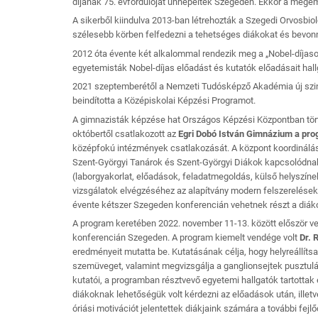
díjának 75. évfordulóját ünnepelték Szegeden. Ekkor a megeml
A sikerből kiindulva 2013-ban létrehozták a Szegedi Orvosbio
szélesebb körben felfedezni a tehetséges diákokat és bevonn
2012 óta évente két alkalommal rendezik meg a „Nobel-díjaso
egyetemisták Nobel-díjas előadást és kutatók előadásait hal
2021 szeptemberétől a Nemzeti Tudósképző Akadémia új szint
beindította a Középiskolai Képzési Programot.
A gimnazisták képzése hat Országos Képzési Központban tört
októbertől csatlakozott az
Egri Dobó István Gimnázium a pro
középfokú intézmények csatlakozását. A központ koordinálásá
Szent-Györgyi Tanárok és Szent-Györgyi Diákok kapcsolódna
(laborgyakorlat, előadások, feladatmegoldás, külső helyszíne
vizsgálatok elvégzéséhez az alapítvány modern felszerelések
évente kétszer Szegeden konferencián vehetnek részt a diák
A program keretében 2022. november 11-13. között először v
konferencián Szegeden. A program kiemelt vendége volt
Dr. 
eredményeit mutatta be. Kutatásának célja, hogy helyreállítsa 
szemüveget, valamint megvizsgálja a ganglionsejtek pusztul
kutatói, a programban résztvevő egyetemi hallgatók tartottak
diákoknak lehetőségük volt kérdezni az előadások után, illet
óriási motivációt jelentettek diákjaink számára a további fejl