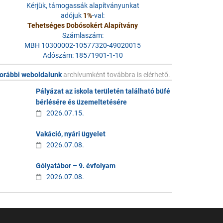
Kérjük, támogassák alapítványunkat
adójuk
1%
-val:
Tehetséges Dobósokért Alapítvány
Számlaszám:
MBH 10300002-10577320-49020015
Adószám: 18571901-1-10
orábbi weboldalunk
archívumként továbbra is elérhető.
Pályázat az iskola területén található büfé
bérlésére és üzemeltetésére
2026.07.15.
Vakáció, nyári ügyelet
2026.07.08.
Gólyatábor – 9. évfolyam
2026.07.08.