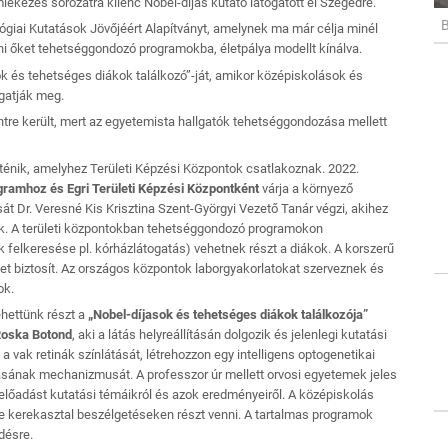
ékezés sorozatra kilenc Nobel-díjas kutató látogatott el Szegedre.
B
lógiai Kutatások Jövőjéért Alapítványt, amelynek ma már célja minél
i őket tehetséggondozó programokba, életpálya modellt kínálva.
k és tehetséges diákok találkozó”-ját, amikor középiskolások és
lgatják meg.
re került, mert az egyetemista hallgatók tehetséggondozása mellett
énik, amelyhez Területi Képzési Központok csatlakoznak. 2022.
gramhoz és Egri Területi Képzési Központként
várja a környező
t Dr. Veresné Kis Krisztina Szent-Györgyi Vezető Tanár végzi, akihez
k. A területi központokban tehetséggondozó programokon
k felkeresése pl. kórházlátogatás) vehetnek részt a diákok. A korszerű
et biztosít. Az országos központok laborgyakorlatokat szerveznek és
ok.
ehettünk részt a
„Nobel-díjasok és tehetséges diákok találkozója”
Roska Botond
, aki a látás helyreállításán dolgozik és jelenlegi kutatási
a vak retinák színlátását, létrehozzon egy intelligens optogenetikai
ásának mechanizmusát. A professzor úr mellett orvosi egyetemek jeles
 előadást kutatási témáikról és azok eredményeiről. A középiskolás
ve kerekasztal beszélgetéseken részt venni. A tartalmas programok
ődésre.