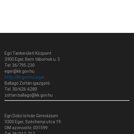
Egri Tankerületi Központ
3300 Eger, Bem tábornok u. 3.
Tel: 36/795-230
eger@kk.gov.hu
http://kk.gov.hu/eger
Ballagó Zoltán igazgató
Tel: 30/626-6280
zoltan.ballago@kk.gov.hu
Egri Dobó István Gimnázium
3300 Eger, Széchenyi utca 19.
OM azonosító: 031599
Tel: 36/312-717