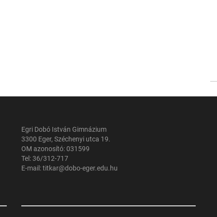
Egri Dobó István Gimnázium
3300 Eger, Széchenyi utca 19.
OM azonosító: 031599
Tel: 36/312-717
E-mail: titkar@dobo-eger.edu.hu