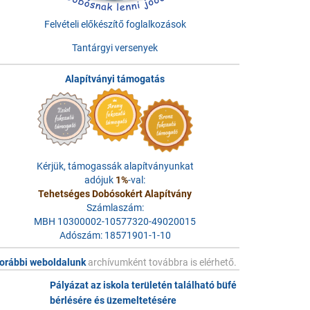
Felvételi előkészítő foglalkozások
Tantárgyi versenyek
Alapítványi támogatás
Kérjük, támogassák alapítványunkat
adójuk
1%
-val:
Tehetséges Dobósokért Alapítvány
Számlaszám:
MBH 10300002-10577320-49020015
Adószám: 18571901-1-10
orábbi weboldalunk
archívumként továbbra is elérhető.
Pályázat az iskola területén található büfé
bérlésére és üzemeltetésére