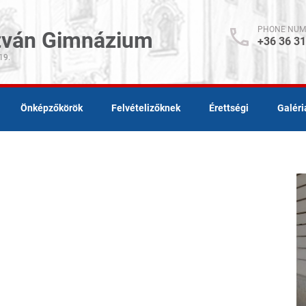
PHONE NUM
stván Gimnázium
+36 36 3
19.
Önképzőkörök
Felvételizőknek
Érettségi
Galéri