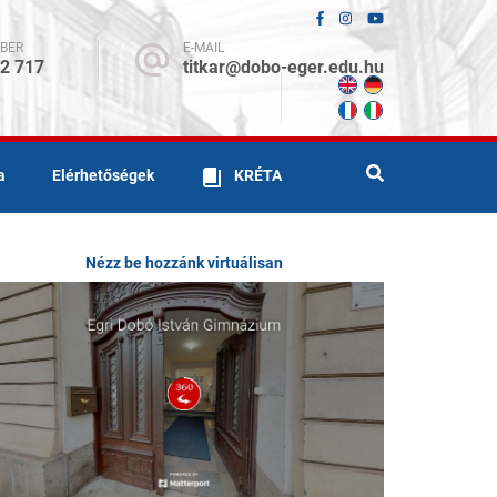
BER
E-MAIL
12 717
titkar@dobo-eger.edu.hu
a
Elérhetőségek
KRÉTA
Nézz be hozzánk virtuálisan