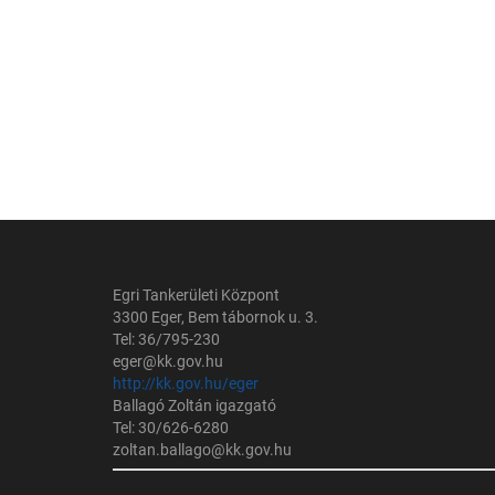
Egri Tankerületi Központ
3300 Eger, Bem tábornok u. 3.
Tel: 36/795-230
eger@kk.gov.hu
http://kk.gov.hu/eger
Ballagó Zoltán igazgató
Tel: 30/626-6280
zoltan.ballago@kk.gov.hu