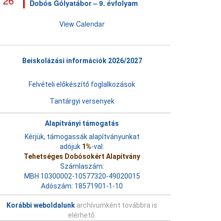
26
Dobós Gólyatábor – 9. évfolyam
View Calendar
Beiskolázási információk 2026/2027
Felvételi előkészítő foglalkozások
Tantárgyi versenyek
Alapítványi támogatás
Kérjük, támogassák alapítványunkat
adójuk
1%
-val:
Tehetséges Dobósokért Alapítvány
Számlaszám:
MBH 10300002-10577320-49020015
Adószám: 18571901-1-10
Korábbi weboldalunk
archívumként továbbra is
elérhető.