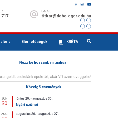
ER
E-MAIL
 717
titkar@dobo-eger.edu.hu
aléria
Elérhetőségek
KRÉTA
Nézz be hozzánk virtuálisan
rangold be iskolánk épületét, akár VR szemüveggel is!
Közelgő események
június 20.
-
augusztus 30.
JÚN
20
Nyári szünet
augusztus 26.
-
augusztus 27.
AUG