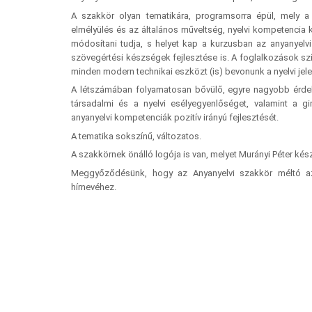
A szakkör olyan tematikára, programsorra épül, mely a
elmélyülés és az általános műveltség, nyelvi kompetencia k
módosítani tudja, s helyet kap a kurzusban az anyanyelvi i
szövegértési készségek fejlesztése is. A foglalkozások s
minden modern technikai eszközt (is) bevonunk a nyelvi jele
A létszámában folyamatosan bővülő, egyre nagyobb érde
társadalmi és a nyelvi esélyegyenlőséget, valamint a gi
anyanyelvi kompetenciák pozitív irányú fejlesztését.
A tematika sokszínű, változatos.
A szakkörnek önálló logója is van, melyet Murányi Péter készí
Meggyőződésünk, hogy az Anyanyelvi szakkör méltó a
hírnevéhez.
Bejegyzés
navigáció