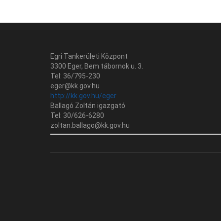
Egri Tankerületi Központ
3300 Eger, Bem tábornok u. 3.
Tel: 36/795-230
eger@kk.gov.hu
http://kk.gov.hu/eger
Ballagó Zoltán igazgató
Tel: 30/626-6280
zoltan.ballago@kk.gov.hu