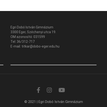
Egri Dobó István Gimnázium
3300 Eger, Széchenyi utca 19.
OM azonosító: 031599
Tel: 36/312-717
E-mail: titkar@dobo-eger.edu.hu
© 2021 | Egri Dobó István Gimnázium