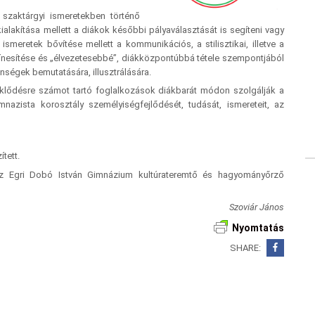
 szaktárgyi ismeretekben történő
ialakítása mellett a diákok későbbi pályaválasztását is segíteni vagy
smeretek bővítése mellett a kommunikációs, a stilisztikai, illetve a
zínesítése és „élvezetesebbé”, diákközpontúbbá tétele szempontjából
nségek bemutatására, illusztrálására.
klődésre számot tartó foglalkozások diákbarát módon szolgálják a
mnazista korosztály személyiségfejlődését, tudását, ismereteit, az
tett.
z Egri Dobó István Gimnázium kultúrateremtő és hagyományőrző
Szoviár János
Nyomtatás
SHARE: