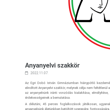
Anyanyelvi szakkör
2022.11.07.
Az Egri Dobó István Gimnáziumban hiánypótló kezdemé
elindított Anyanyelvi szakkör, melynek célja nem feltétlenül
az anyanyelvünk iránti vonzódás kialakítása, elmélyítés
érdekességeinek a bemutatása.
A délutáni, 45 perces foglalkozások játékosan, ugyan
anyanyelvünk életünkben betöltött szerepére, fontosságára.