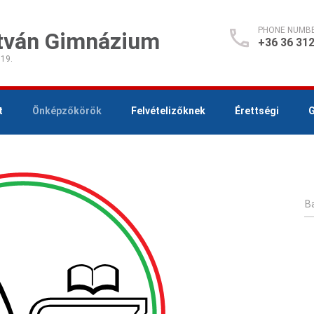
PHONE NUMB
stván Gimnázium
+36 36 312
 19.
t
Önképzőkörök
Felvételizőknek
Érettségi
G
Ba