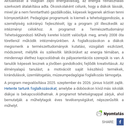
Aktualitását a világban zajló energiaválság, az energia felhasználás
szerkezeti átalakítása adta. Ökoiskolaként célunk, hogy a diákok lássák,
mivel jár a nem fenntartható gazdálkodás, képesek legyenek aktívan tenni
környezetükért. Pedagógiai programunk is kiemeli a tehetséggondozás, a
személyiség sokirányú fejlesztését, így a program jól illeszkedik az
intézményi célokhoz. A programot a Természettudományi
Tehetséggondozó Műhely keretei között valósítjuk meg, amely 2008 óta
töretlenül működik intézményünkben. A foglalkozásokon a diákok
megismerik a természettudományok kutatási, vizsgálati eszközeit,
módszereit, mélyítik és szélesítik látókörüket az energia témában, a
mindennapi élethez kapcsolódnak és pályaorientációs szerepük is van. A
tanulók képesek lesznek a jövőben gondolkodni, fejlődik kreativitásuk. Az
élményalapú tanulást, a motivációt saját készítésű termékek,
kirándulások, üzemlátogatás, múzeumpedagógiai foglalkozás támogatja.
A program megvalósítása 2025. szeptember és 2026. június között zajlik.
Hetente tartunk foglalkozásokat
, amelybe a dobósokon kívül más iskolák
diákjai is bekapcsolódhatnak. A programot tehetségnappal zárjuk, ahol
bemutatják a műhelytagok éves tevékenységüket, népszerűsítik a
műhelyt.
Nyomtatás
SHARE: