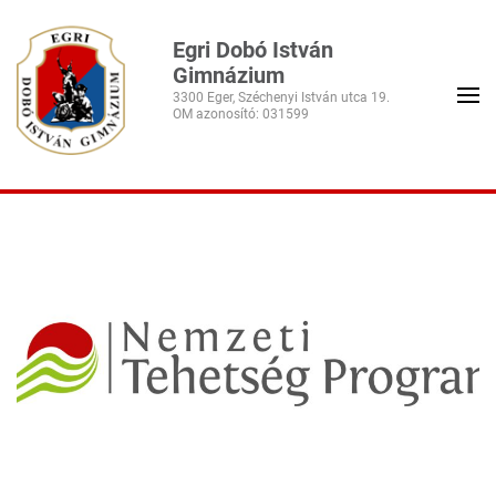
Egri Dobó István
Gimnázium
3300 Eger, Széchenyi István utca 19.