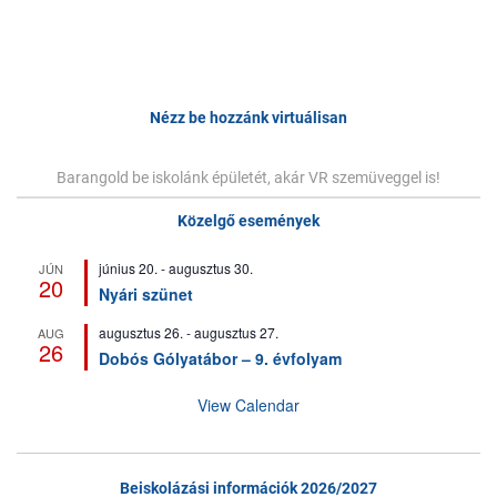
Bejegyzés
navigáció
Nézz be hozzánk virtuálisan
Barangold be iskolánk épületét, akár VR szemüveggel is!
Közelgő események
június 20.
-
augusztus 30.
JÚN
20
Nyári szünet
augusztus 26.
-
augusztus 27.
AUG
26
Dobós Gólyatábor – 9. évfolyam
View Calendar
Beiskolázási információk 2026/2027