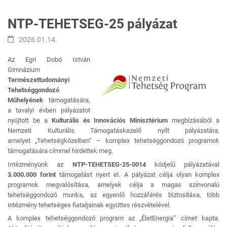
NTP-TEHETSEG-25 pályázat
2026.01.14.
Az Egri Dobó István
Gimnázium
Természettudományi
Tehetséggondozó
Műhelyének
támogatására,
a tavalyi évben pályázatot
nyújtott be a
Kulturális és Innovációs Minisztérium
megbízásából a
Nemzeti Kulturális Támogatáskezelő nyílt pályázatára,
amelyet „Tehetségközelben” – komplex tehetséggondozó programok
támogatására címmel hirdettek meg.
Intézményünk az
NTP-TEHETSEG-25-0014
kódjelű pályázatával
3.000.000 forint
támogatást nyert el. A pályázat célja olyan komplex
programok megvalósítása, amelyek célja a magas színvonalú
tehetséggondozó munka, az egyenlő hozzáférés biztosítása, több
intézmény tehetséges fiataljainak együttes részvételével.
A komplex tehetséggondozó program az „ÉletEnergia” címet kapta.