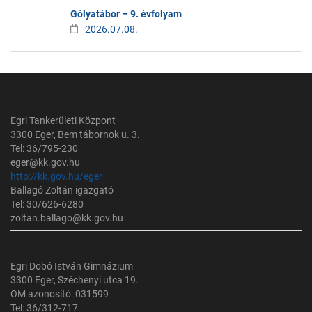
Gólyatábor – 9. évfolyam
2026.07.08.
Egri Tankerületi Központ
3300 Eger, Bem tábornok u. 3.
Tel: 36/795-230
eger@kk.gov.hu
http://kk.gov.hu/eger
Ballagó Zoltán igazgató
Tel: 30/626-6280
zoltan.ballago@kk.gov.hu
Egri Dobó István Gimnázium
3300 Eger, Széchenyi utca 19.
OM azonosító: 031599
Tel: 36/312-717