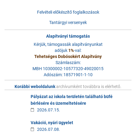
Felvételi előkészítő foglalkozások
Tantárgyi versenyek
Alapítványi támogatás
Kérjük, támogassák alapítványunkat
adójuk
1%
-val:
Tehetséges Dobósokért Alapítvány
Számlaszám:
MBH 10300002-10577320-49020015
Adószám: 18571901-1-10
Korábbi weboldalunk
archívumként továbbra is elérhető.
Pályázat az iskola területén található büfé
bérlésére és üzemeltetésére
2026.07.15.
Vakáció, nyári ügyelet
2026.07.08.