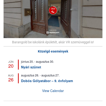
Barangold be iskolánk épületét, akár VR szemüveggel is!
Közelgő események
június 20.
-
augusztus 30.
JÚN
20
Nyári szünet
augusztus 26.
-
augusztus 27.
AUG
26
Dobós Gólyatábor – 9. évfolyam
View Calendar