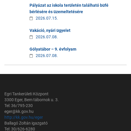
Pályázat az iskola területén található büfé
bérlésére és üzemeltetésére
2026.07.15.
Vakáció, nyári ügyelet
2026.07.08.
Gólyatábor – 9. évfolyam
2026.07.08.
Egri Tankerületi Központ
3300 Eger, Bem tábornok u. 3.
Tel: 36/795-230
eger@kk.gov.hu
http://kk.gov.hu/eger
Ballagó Zoltán igazgató
Tel: 30/626-6280