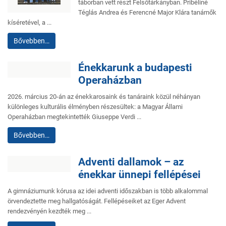
táborban vett részt Felsőtárkányban. Pribéliné
Téglás Andrea és Ferencné Major Klára tanárnők
kíséretével, a ...
Bővebben…
Énekkarunk a budapesti
Operaházban
2026. március 20-án az énekkarosaink és tanáraink közül néhányan
különleges kulturális élményben részesültek: a Magyar Állami
Operaházban megtekintették Giuseppe Verdi ...
Bővebben…
Adventi dallamok – az
énekkar ünnepi fellépései
A gimnáziumunk kórusa az idei adventi időszakban is több alkalommal
örvendeztette meg hallgatóságát. Fellépéseiket az Eger Advent
rendezvényén kezdték meg ...