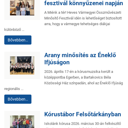
fesztivál könnyűzenei napján
A Miénk a tér! Heves Vármegyei Összművészeti
Minősítő Fesztivál idén is lehetőséget biztosított
arra, hogy a vármegye tehetséges diákjai
különböző ...
Bővebben…
Arany minősítés az Éneklő
Ifjúságon
2026. április 17-én a kórusmuzsika került a
középpontba Egerben, a Bartakovics Béla
Közösségi Ház színpadán, ahol az Éneklő Ifjúság
regionális ...
Bővebben…
Kórustábor Felsőtárkányban
Iskolánk kórusa 2026. március 30-án felkészítő