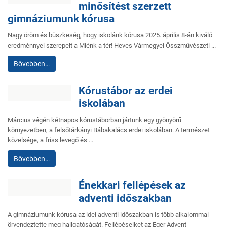
minősítést szerzett
gimnáziumunk kórusa
Nagy öröm és büszkeség, hogy iskolánk kórusa 2025. április 8-án kiváló
eredménnyel szerepelt a Miénk a tér! Heves Vármegyei Összművészeti ...
Bővebben…
Kórustábor az erdei
iskolában
Március végén kétnapos kórustáborban jártunk egy gyönyörű
környezetben, a felsőtárkányi Bábakalács erdei iskolában. A természet
közelsége, a friss levegő és ...
Bővebben…
Énekkari fellépések az
adventi időszakban
A gimnáziumunk kórusa az idei adventi időszakban is több alkalommal
örvendeztette meg hallgatóságát. Fellépéseiket az Eger Advent