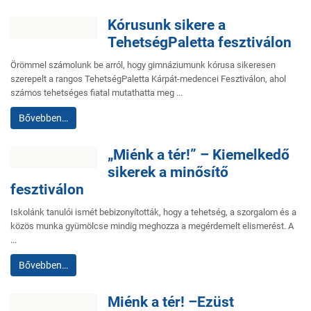
Kórusunk sikere a
TehetségPaletta fesztiválon
Örömmel számolunk be arról, hogy gimnáziumunk kórusa sikeresen
szerepelt a rangos TehetségPaletta Kárpát-medencei Fesztiválon, ahol
számos tehetséges fiatal mutathatta meg ...
Bővebben…
„Miénk a tér!” – Kiemelkedő
sikerek a minősítő
fesztiválon
Iskolánk tanulói ismét bebizonyították, hogy a tehetség, a szorgalom és a
közös munka gyümölcse mindig meghozza a megérdemelt elismerést. A
...
Bővebben…
Miénk a tér! –Ezüst