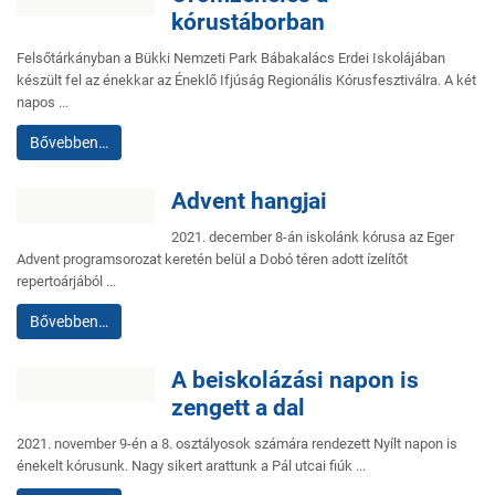
kórustáborban
Felsőtárkányban a Bükki Nemzeti Park Bábakalács Erdei Iskolájában
készült fel az énekkar az Éneklő Ifjúság Regionális Kórusfesztiválra. A két
napos ...
Bővebben…
Advent hangjai
2021. december 8-án iskolánk kórusa az Eger
Advent programsorozat keretén belül a Dobó téren adott ízelítőt
repertoárjából ...
Bővebben…
A beiskolázási napon is
zengett a dal
2021. november 9-én a 8. osztályosok számára rendezett Nyílt napon is
énekelt kórusunk. Nagy sikert arattunk a Pál utcai fiúk ...