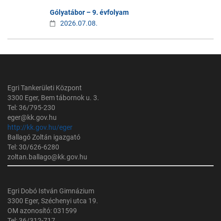
Gólyatábor – 9. évfolyam
2026.07.08.
Egri Tankerületi Központ
3300 Eger, Bem tábornok u. 3.
Tel: 36/795-230
eger@kk.gov.hu
http://kk.gov.hu/eger
Ballagó Zoltán igazgató
Tel: 30/626-6280
zoltan.ballago@kk.gov.hu
Egri Dobó István Gimnázium
3300 Eger, Széchenyi utca 19.
OM azonosító: 031599
Tel: 36/312-717