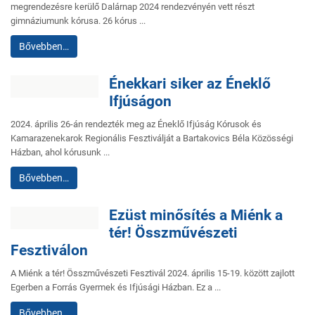
megrendezésre kerülő Dalárnap 2024 rendezvényén vett részt
gimnáziumunk kórusa. 26 kórus ...
Bővebben…
Énekkari siker az Éneklő
Ifjúságon
2024. április 26-án rendezték meg az Éneklő Ifjúság Kórusok és
Kamarazenekarok Regionális Fesztiválját a Bartakovics Béla Közösségi
Házban, ahol kórusunk ...
Bővebben…
Ezüst minősítés a Miénk a
tér! Összművészeti
Fesztiválon
A Miénk a tér! Összművészeti Fesztivál 2024. április 15-19. között zajlott
Egerben a Forrás Gyermek és Ifjúsági Házban. Ez a ...
Bővebben…