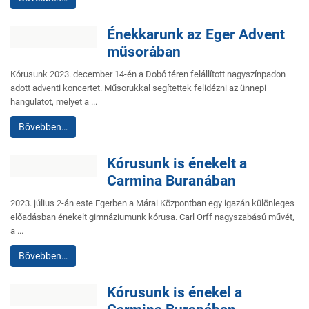
Énekkarunk az Eger Advent
műsorában
Kórusunk 2023. december 14-én a Dobó téren felállított nagyszínpadon
adott adventi koncertet. Műsorukkal segítettek felidézni az ünnepi
hangulatot, melyet a ...
Bővebben…
Kórusunk is énekelt a
Carmina Buranában
2023. július 2-án este Egerben a Márai Központban egy igazán különleges
előadásban énekelt gimnáziumunk kórusa. Carl Orff nagyszabású művét,
a ...
Bővebben…
Kórusunk is énekel a