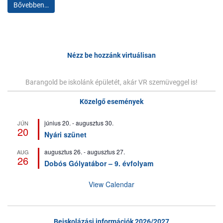
Bővebben…
Nézz be hozzánk virtuálisan
Barangold be iskolánk épületét, akár VR szemüveggel is!
Közelgő események
június 20.
-
augusztus 30.
JÚN
20
Nyári szünet
augusztus 26.
-
augusztus 27.
AUG
26
Dobós Gólyatábor – 9. évfolyam
View Calendar
Beiskolázási információk 2026/2027