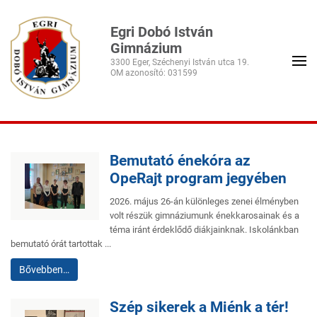
Egri Dobó István
Gimnázium
3300 Eger, Széchenyi István utca 19.
Bemutató énekóra az
OpeRajt program jegyében
2026. május 26-án különleges zenei élményben
volt részük gimnáziumunk énekkarosainak és a
téma iránt érdeklődő diákjainknak. Iskolánkban
bemutató órát tartottak ...
Bővebben…
Szép sikerek a Miénk a tér!