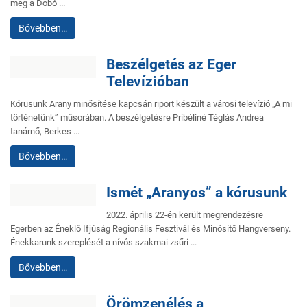
meg a Dobó ...
Bővebben…
Beszélgetés az Eger
Televízióban
Kórusunk Arany minősítése kapcsán riport készült a városi televízió „A mi
történetünk” műsorában. A beszélgetésre Pribéliné Téglás Andrea
tanárnő, Berkes ...
Bővebben…
Ismét „Aranyos” a kórusunk
2022. április 22-én került megrendezésre
Egerben az Éneklő Ifjúság Regionális Fesztivál és Minősítő Hangverseny.
Énekkarunk szereplését a nívós szakmai zsűri ...
Bővebben…
Örömzenélés a