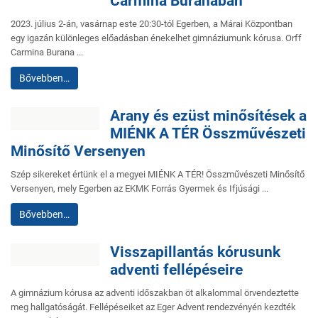
Carmina Buranában
2023. július 2-án, vasárnap este 20:30-tól Egerben, a Márai Központban
egy igazán különleges előadásban énekelhet gimnáziumunk kórusa. Orff
Carmina Burana ...
Bővebben…
Arany és ezüst minősítések a
MIÉNK A TÉR Összművészeti
Minősítő Versenyen
Szép sikereket értünk el a megyei MIÉNK A TÉR! Összművészeti Minősítő
Versenyen, mely Egerben az EKMK Forrás Gyermek és Ifjúsági ...
Bővebben…
Visszapillantás kórusunk
adventi fellépéseire
A gimnázium kórusa az adventi időszakban öt alkalommal örvendeztette
meg hallgatóságát. Fellépéseiket az Eger Advent rendezvényén kezdték