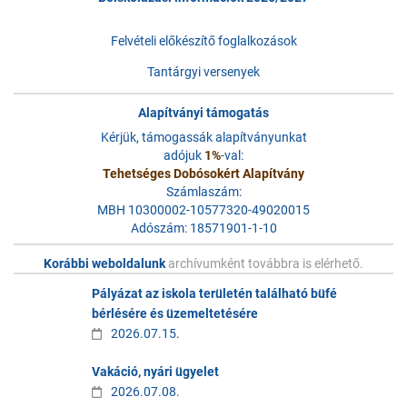
Felvételi előkészítő foglalkozások
Tantárgyi versenyek
Alapítványi támogatás
Kérjük, támogassák alapítványunkat
adójuk
1%
-val:
Tehetséges Dobósokért Alapítvány
Számlaszám:
MBH 10300002-10577320-49020015
Adószám: 18571901-1-10
Korábbi weboldalunk
archívumként továbbra is elérhető.
Pályázat az iskola területén található büfé
bérlésére és üzemeltetésére
2026.07.15.
Vakáció, nyári ügyelet
2026.07.08.