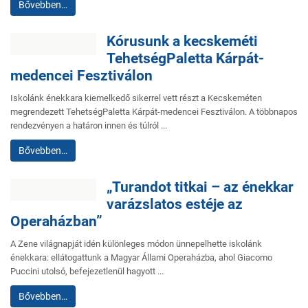
Bővebben…
Kórusunk a kecskeméti
TehetségPaletta Kárpát-
medencei Fesztiválon
Iskolánk énekkara kiemelkedő sikerrel vett részt a Kecskeméten
megrendezett TehetségPaletta Kárpát-medencei Fesztiválon. A többnapos
rendezvényen a határon innen és túlról ...
Bővebben…
„Turandot titkai – az énekkar
varázslatos estéje az
Operaházban”
A Zene világnapját idén különleges módon ünnepelhette iskolánk
énekkara: ellátogattunk a Magyar Állami Operaházba, ahol Giacomo
Puccini utolsó, befejezetlenül hagyott ...
Bővebben…