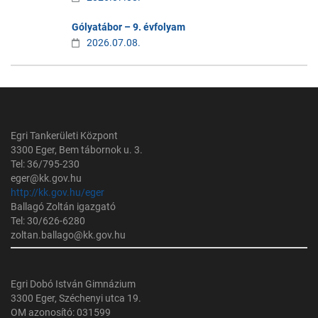
Gólyatábor – 9. évfolyam
2026.07.08.
Egri Tankerületi Központ
3300 Eger, Bem tábornok u. 3.
Tel: 36/795-230
eger@kk.gov.hu
http://kk.gov.hu/eger
Ballagó Zoltán igazgató
Tel: 30/626-6280
zoltan.ballago@kk.gov.hu
Egri Dobó István Gimnázium
3300 Eger, Széchenyi utca 19.
OM azonosító: 031599