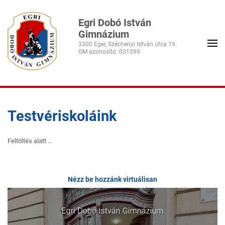
Egri Dobó István
Gimnázium
3300 Eger, Széchenyi István utca 19.
Testvériskoláink
Feltöltés alatt …
Nézz be hozzánk virtuálisan