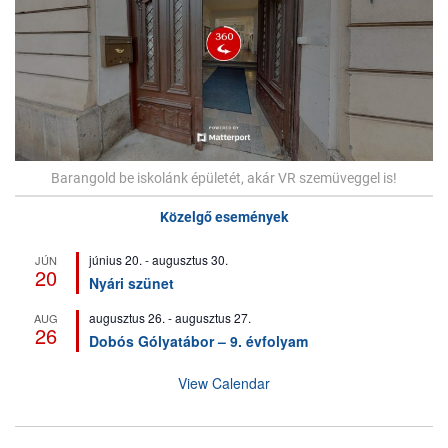
Barangold be iskolánk épületét, akár VR szemüveggel is!
Közelgő események
június 20.
-
augusztus 30.
JÚN
20
Nyári szünet
augusztus 26.
-
augusztus 27.
AUG
26
Dobós Gólyatábor – 9. évfolyam
View Calendar