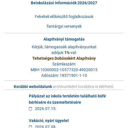
Beiskolázási információk 2026/2027
Felvételi előkészítő foglalkozások
Tantárgyi versenyek
Alapítványi támogatás
Kérjük, támogassák alapítványunkat
adójuk
1%
-val:
Tehetséges Dobósokért Alapítvány
Számlaszám:
MBH 10300002-10577320-49020015
Adószám: 18571901-1-10
Korábbi weboldalunk
archívumként továbbra is elérhető.
Pályázat az iskola területén található büfé
bérlésére és üzemeltetésére
2026.07.15.
Vakáció, nyári ügyelet
2026.07.08.