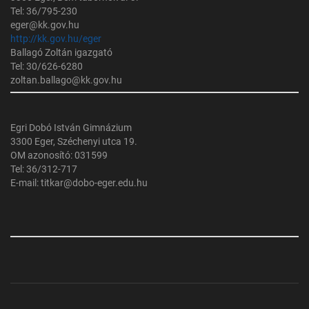
Tel: 36/795-230
eger@kk.gov.hu
http://kk.gov.hu/eger
Ballagó Zoltán igazgató
Tel: 30/626-6280
zoltan.ballago@kk.gov.hu
Egri Dobó István Gimnázium
3300 Eger, Széchenyi utca 19.
OM azonosító: 031599
Tel: 36/312-717
E-mail: titkar@dobo-eger.edu.hu