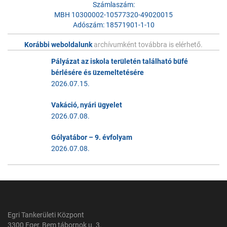
Számlaszám:
MBH 10300002-10577320-49020015
Adószám: 18571901-1-10
Korábbi weboldalunk
archívumként továbbra is elérhető.
Pályázat az iskola területén található büfé
bérlésére és üzemeltetésére
2026.07.15.
Vakáció, nyári ügyelet
2026.07.08.
Gólyatábor – 9. évfolyam
2026.07.08.
Egri Tankerületi Központ
3300 Eger, Bem tábornok u. 3.