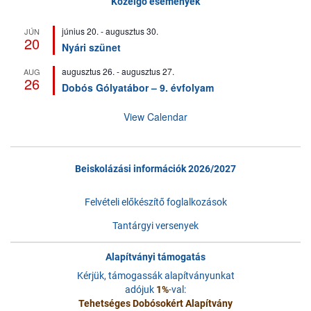
Közelgő események
június 20.
-
augusztus 30.
JÚN
20
Nyári szünet
augusztus 26.
-
augusztus 27.
AUG
26
Dobós Gólyatábor – 9. évfolyam
View Calendar
Beiskolázási információk 2026/2027
Felvételi előkészítő foglalkozások
Tantárgyi versenyek
Alapítványi támogatás
Kérjük, támogassák alapítványunkat
adójuk
1%
-val:
Tehetséges Dobósokért Alapítvány