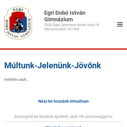
Egri Dobó István
Gimnázium
3300 Eger, Széchenyi István utca 19.
Múltunk-Jelenünk-Jövőnk
Feltöltés alatt …
Nézz be hozzánk virtuálisan
Barangold be iskolánk épületét, akár VR szemüveggel is!