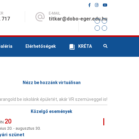
ER
E-MAIL
 717
titkar@dobo-eger.edu.hu
aléria
Elérhetőségek
KRÉTA
Nézz be hozzánk virtuálisan
rangold be iskolánk épületét, akár VR szemüveggel is!
Közelgő események
20
ÚN
nius 20.
-
augusztus 30.
yári szünet