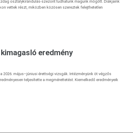
zdag osztálykirándulás-szezont tudhatunk magunk mögött. Diákjaink
on vettek részt, miközben közösen szereztek felejthetetlen
n kimagasló eredmény
 a 2026. május–júniusi érettségi vizsgák. Intézményünk öt végzős
 eredményesen teljesítette a megmérettetést. Kiemelkedő eredményeik