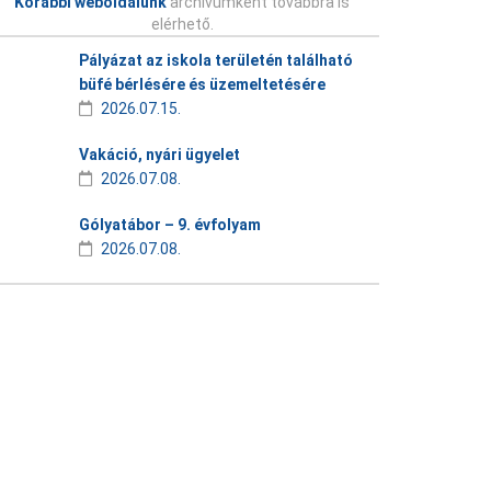
Korábbi weboldalunk
archívumként továbbra is
elérhető.
Pályázat az iskola területén található
büfé bérlésére és üzemeltetésére
2026.07.15.
Vakáció, nyári ügyelet
2026.07.08.
Gólyatábor – 9. évfolyam
2026.07.08.