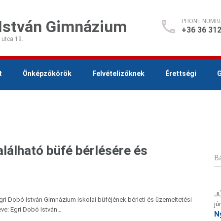
 István Gimnázium
PHONE NUMB
+36 36 312
 utca 19.
t
Önképzőkörök
Felvételizőknek
Érettségi
G
alálható büfé bérlésére és
Ba
J
Egri Dobó István Gimnázium iskolai büféjének bérleti és üzemeltetési
jú
neve: Egri Dobó István…
N