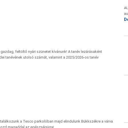
A
au
D
azdag, feltöltő nyári szünetet kívánunk! A tanév lezárásaként
idei tanévének utolsó számát, valamint a 2025/2026-os tanév
találkozunk a Tesco parkolóban majd elindulunk Bükkszékre a várva
, hozd magaddal az egészségügyi…