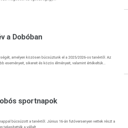
év a Dobóban
pségét, amelyen közösen búcsúztunk el a 2025/2026-os tanévtől. Az
 eseményeit, sikereit és közös élményeit, valamint értékeltük…
Dobós sportnapok
appal búcsúzott a tanévtől. Június 16-án futóversenyen vettek részt a
teljesítették a vállalt…