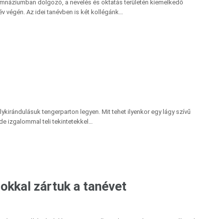
imnáziumban dolgozó, a nevelés és oktatás területén kiemelkedő
 végén. Az idei tanévben is két kollégánk…
lykirándulásuk tengerparton legyen. Mit tehet ilyenkor egy lágy szívű
de izgalommal teli tekintetekkel…
okkal zártuk a tanévet