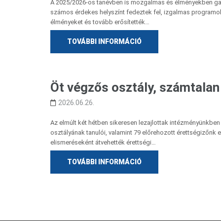
A 2025/2026-os tanévben is mozgalmas és élményekben ga
számos érdekes helyszínt fedeztek fel, izgalmas programok
élményeket és tovább erősítették…
TOVÁBBI INFORMÁCIÓ
Öt végzős osztály, számtala
2026.06.26.
Az elmúlt két hétben sikeresen lezajlottak intézményünkben
osztályának tanulói, valamint 79 előrehozott érettségizőnk
elismeréseként átvehették érettségi…
TOVÁBBI INFORMÁCIÓ
Bejegyzés
navigáció