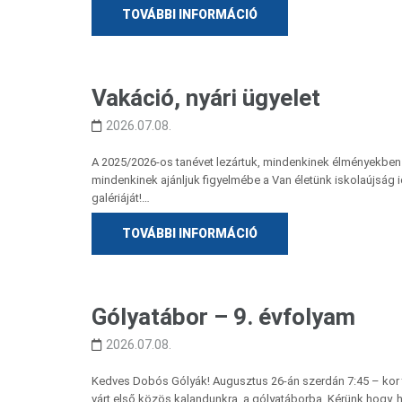
TOVÁBBI INFORMÁCIÓ
Vakáció, nyári ügyelet
2026.07.08.
A 2025/2026-os tanévet lezártuk, mindenkinek élményekben g
mindenkinek ajánljuk figyelmébe a Van életünk iskolaújság 
galériáját!…
TOVÁBBI INFORMÁCIÓ
Gólyatábor – 9. évfolyam
2026.07.08.
Kedves Dobós Gólyák! Augusztus 26-án szerdán 7:45 – kor 
várt első közös kalandunkra, a gólyatáborba. Kérünk hogy