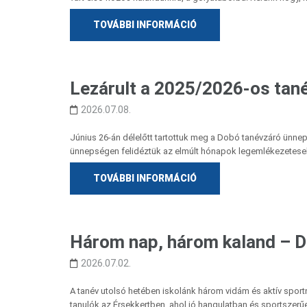
TOVÁBBI INFORMÁCIÓ
Lezárult a 2025/2026-os tan
2026.07.08.
Június 26-án délelőtt tartottuk meg a Dobó tanévzáró ünne
ünnepségen felidéztük az elmúlt hónapok legemlékezetesebb
TOVÁBBI INFORMÁCIÓ
Három nap, három kaland – 
2026.07.02.
A tanév utolsó hetében iskolánk három vidám és aktív sportn
tanulók az Érsekkertben, ahol jó hangulatban és sportszerűen 