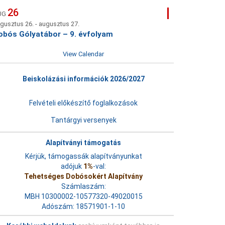
26
UG
gusztus 26.
-
augusztus 27.
obós Gólyatábor – 9. évfolyam
View Calendar
Beiskolázási információk 2026/2027
Felvételi előkészítő foglalkozások
Tantárgyi versenyek
Alapítványi támogatás
Kérjük, támogassák alapítványunkat
adójuk
1%
-val:
Tehetséges Dobósokért Alapítvány
Számlaszám:
MBH 10300002-10577320-49020015
Adószám: 18571901-1-10