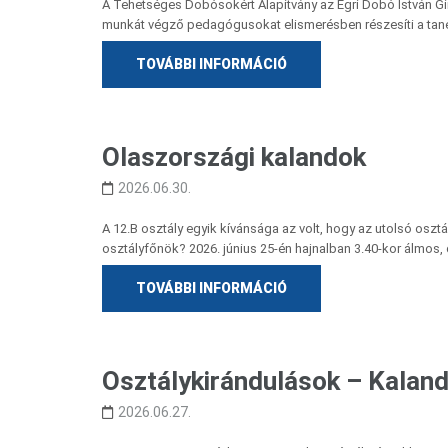
A Tehetséges Dobósokért Alapítvány az Egri Dobó István G
munkát végző pedagógusokat elismerésben részesíti a tanév
TOVÁBBI INFORMÁCIÓ
Olaszországi kalandok
2026.06.30.
A 12.B osztály egyik kívánsága az volt, hogy az utolsó osztá
osztályfőnök? 2026. június 25-én hajnalban 3.40-kor álmos, 
TOVÁBBI INFORMÁCIÓ
Osztálykirándulások – Kaland
2026.06.27.