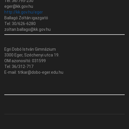
Tel: 36/795-230
eger@kk.gov.hu
http://kk.gov.hu/eger
Ballagó Zoltán igazgató
Tel: 30/626-6280
zoltan.ballago@kk.gov.hu
Egri Dobó István Gimnázium
3300 Eger, Széchenyi utca 19.
OM azonosító: 031599
Tel: 36/312-717
E-mail: titkar@dobo-eger.edu.hu