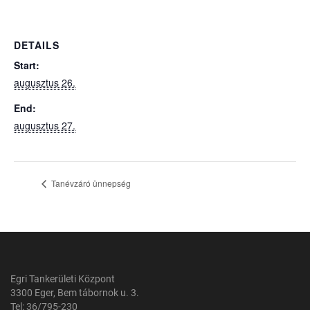
DETAILS
Start:
augusztus 26.
End:
augusztus 27.
Tanévzáró ünnepség
Egri Tankerületi Központ
3300 Eger, Bem tábornok u. 3.
Tel: 36/795-230