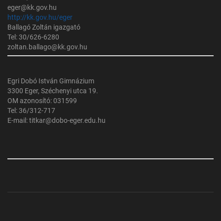
eger@kk.gov.hu
http://kk.gov.hu/eger
Ballagó Zoltán igazgató
Tel: 30/626-6280
zoltan.ballago@kk.gov.hu
Egri Dobó István Gimnázium
3300 Eger, Széchenyi utca 19.
OM azonosító: 031599
Tel: 36/312-717
E-mail: titkar@dobo-eger.edu.hu