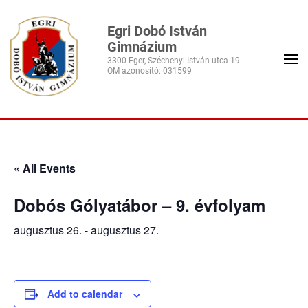
Egri Dobó István
Gimnázium
3300 Eger, Széchenyi István utca 19.
« All Events
Dobós Gólyatábor – 9. évfolyam
augusztus 26.
-
augusztus 27.
Add to calendar