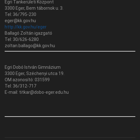
Egri Tankerületi Központ
3300 Eger, Bem tábornok u. 3.
Tel: 36/795-230
eger@kk.gov.hu
http://kk.gov.hu/eger
Ballagó Zoltán igazgató
Tel: 30/626-6280
zoltan.ballago@kk.gov.hu
Egri Dobó István Gimnázium
3300 Eger, Széchenyi utca 19.
OM azonosító: 031599
Tel: 36/312-717
E-mail: titkar@dobo-eger.edu.hu