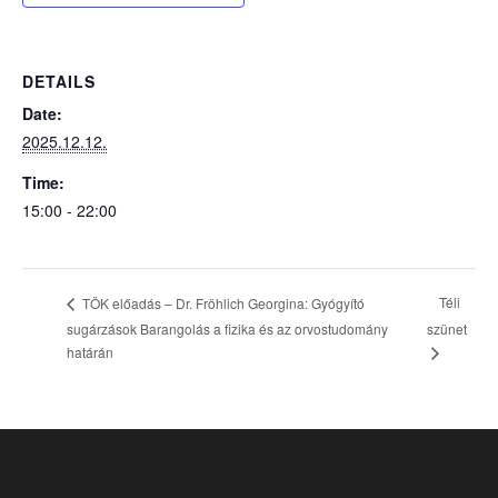
DETAILS
Date:
2025.12.12.
Time:
15:00 - 22:00
Téli
TÖK előadás – Dr. Fröhlich Georgina: Gyógyító
sugárzások Barangolás a fizika és az orvostudomány
szünet
határán