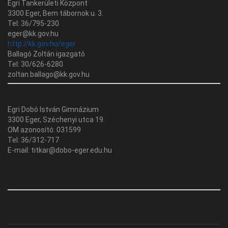
Egri Tankerületi Központ
3300 Eger, Bem tábornok u. 3.
Tel: 36/795-230
eger@kk.gov.hu
http://kk.gov.hu/eger
Ballagó Zoltán igazgató
Tel: 30/626-6280
zoltan.ballago@kk.gov.hu
Egri Dobó István Gimnázium
3300 Eger, Széchenyi utca 19.
OM azonosító: 031599
Tel: 36/312-717
E-mail: titkar@dobo-eger.edu.hu