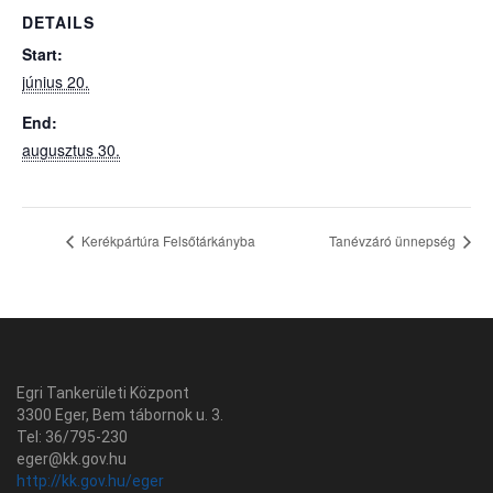
DETAILS
Start:
június 20.
End:
augusztus 30.
Kerékpártúra Felsőtárkányba
Tanévzáró ünnepség
Egri Tankerületi Központ
3300 Eger, Bem tábornok u. 3.
Tel: 36/795-230
eger@kk.gov.hu
http://kk.gov.hu/eger