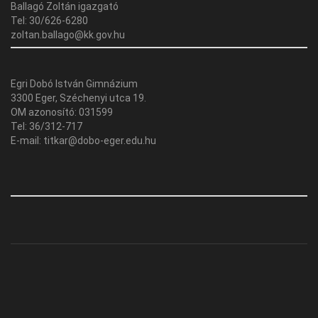
Ballagó Zoltán igazgató
Tel: 30/626-6280
zoltan.ballago@kk.gov.hu
Egri Dobó István Gimnázium
3300 Eger, Széchenyi utca 19.
OM azonosító: 031599
Tel: 36/312-717
E-mail: titkar@dobo-eger.edu.hu