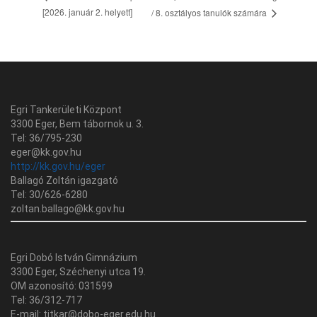
[2026. január 2. helyett]
/ 8. osztályos tanulók számára
Egri Tankerületi Központ
3300 Eger, Bem tábornok u. 3.
Tel: 36/795-230
eger@kk.gov.hu
http://kk.gov.hu/eger
Ballagó Zoltán igazgató
Tel: 30/626-6280
zoltan.ballago@kk.gov.hu
Egri Dobó István Gimnázium
3300 Eger, Széchenyi utca 19.
OM azonosító: 031599
Tel: 36/312-717
E-mail: titkar@dobo-eger.edu.hu