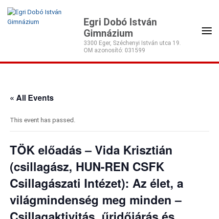
Egri Dobó István
Gimnázium
3300 Eger, Széchenyi István utca 19.
« All Events
This event has passed.
TÖK előadás – Vida Krisztián
(csillagász, HUN-REN CSFK
Csillagászati Intézet): Az élet, a
világmindenség meg minden –
Csillagaktivitás, űridőjárás és