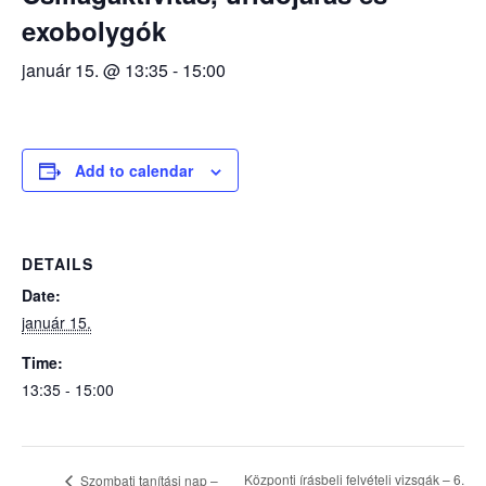
exobolygók
január 15. @ 13:35
-
15:00
Add to calendar
DETAILS
Date:
január 15.
Time:
13:35 - 15:00
Központi írásbeli felvételi vizsgák – 6.
Szombati tanítási nap –