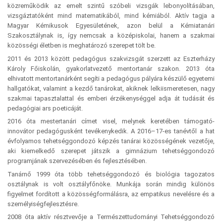
közreműködik az emelt szintű szóbeli vizsgák lebonyolításában,
vizsgáztatóként mind matematikából, mind kémiából. Aktív tagja a
Magyar Kémikusok Egyesületének, azon belül a Kémiatanári
Szakosztálynak is, így nemcsak a középiskolai, hanem a szakmai
közösségi életben is meghatározó szerepet tölt be.
2011 és 2013 között pedagógus szakvizsgát szerzett az Eszterházy
Károly Főiskolán, gyakorlatvezető mentortanár szakon. 2013 óta
elhivatott mentortanárként segíti a pedagógus pályára készülő egyetemi
hallgatókat, valamint a kezdő tanárokat, akiknek lelkiismeretesen, nagy
szakmai tapasztalattal és emberi érzékenységgel adja át tudását és
pedagógiai ars poeticáját.
2016 óta mestertanári címet visel, melynek keretében támogató-
innovátor pedagógusként tevékenykedik. A 2016–17-es tanévtől a hat
évfolyamos tehetséggondozó képzés tanárai közösségének vezetője,
aki kiemelkedő szerepet játszik a gimnázium tehetséggondozó
programjának szervezésében és fejlesztésében.
Tanárnő 1999 óta több tehetséggondozó és biológia tagozatos
osztálynak is volt osztályfőnöke. Munkája során mindig különös
figyelmet fordított a közösségformálásra, az empatikus nevelésre és a
személyiségfejlesztésre.
2008 óta aktív résztvevője a Természettudományi Tehetséggondozó