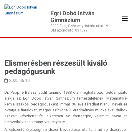
Egri Dobó István
Gimnázium
3300 Eger, Széchenyi István utca 19.
Elismerésben részesült kiváló
pedagógusunk
2025.06.10.
Dr. Pappné Balázs Judit tanárnő 1988 óta meghatározó, példamutató
alakja az Egri Dobó István Gimnázium tantestületének. Matematika-
kémia szakos pedagógusként immár 36 éve fáradhatatlanul neveli és
oktatja a fiatalokat, magas színvonalú, eredményes munkájával diákok
százait készítette fel sikeresen az érettségire, valamint hazai és
nemzetközi tanulmányi versenyekre.
A kétszintű érettségi rendszer bevezetése óta tanárnő rendszeresen