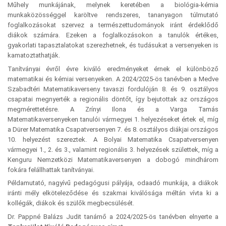
Műhely munkájának, melynek keretében a biológia-kémia
munkaközösséggel karöltve rendszeres, tananyagon túlmutató
foglalkozásokat szervez a természettudományok iránt érdeklődő
diákok számára. Ezeken a foglalkozásokon a tanulók értékes,
gyakorlati tapasztalatokat szerezhetnek, és tudásukat a versenyeken is
kamatoztathatják.
Tanítványai évről évre kiváló eredményeket érnek el különböző
matematikai és kémiai versenyeken. A 2024/2025-ös tanévben a Medve
Szabadtéri Matematikaverseny tavaszi fordulóján 8. és 9. osztályos
csapatai megnyerték a regionális döntőt, így bejutottak az országos
megmérettetésre. A Zrínyi Ilona és a Varga Tamás
Matematikaversenyeken tanulói vármegyei 1. helyezéseket értek el, míg
a Dürer Matematika Csapatversenyen 7. és 8. osztályos diákjai országos
10. helyezést szereztek. A Bolyai Matematika Csapatversenyen
vármegyei 1., 2. és 3., valamint regionális 3. helyezések születtek, míg a
Kenguru Nemzetközi Matematikaversenyen a dobogó mindhárom
fokára felállhattak tanítványai.
Példamutató, nagyívű pedagógusi pályája, odaadó munkája, a diákok
iránti mély elköteleződése és szakmai kiválósága méltán vívta ki a
kollégák, diákok és szülők megbecsülését.
Dr. Pappné Balázs Judit tanárnő a 2024/2025-ös tanévben elnyerte a