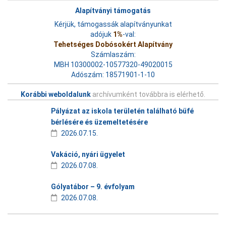
Alapítványi támogatás
Kérjük, támogassák alapítványunkat
adójuk
1%
-val:
Tehetséges Dobósokért Alapítvány
Számlaszám:
MBH 10300002-10577320-49020015
Adószám: 18571901-1-10
Korábbi weboldalunk
archívumként továbbra is elérhető.
Pályázat az iskola területén található büfé
bérlésére és üzemeltetésére
2026.07.15.
Vakáció, nyári ügyelet
2026.07.08.
Gólyatábor – 9. évfolyam
2026.07.08.