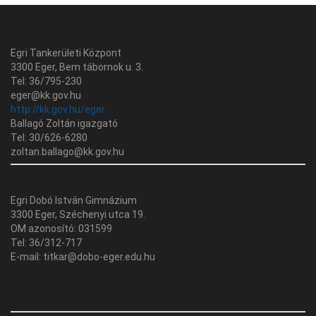
Egri Tankerületi Központ
3300 Eger, Bem tábornok u. 3.
Tel: 36/795-230
eger@kk.gov.hu
http://kk.gov.hu/eger
Ballagó Zoltán igazgató
Tel: 30/626-6280
zoltan.ballago@kk.gov.hu
Egri Dobó István Gimnázium
3300 Eger, Széchenyi utca 19.
OM azonosító: 031599
Tel: 36/312-717
E-mail: titkar@dobo-eger.edu.hu