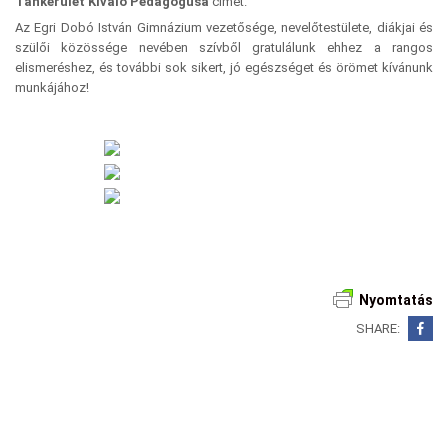
Tankerület Kiváló Pedagógusa
címet.
Az Egri Dobó István Gimnázium vezetősége, nevelőtestülete, diákjai és
szülői közössége nevében szívből gratulálunk ehhez a rangos
elismeréshez, és további sok sikert, jó egészséget és örömet kívánunk
munkájához!
Nyomtatás
SHARE:
Bejegyzés
navigáció