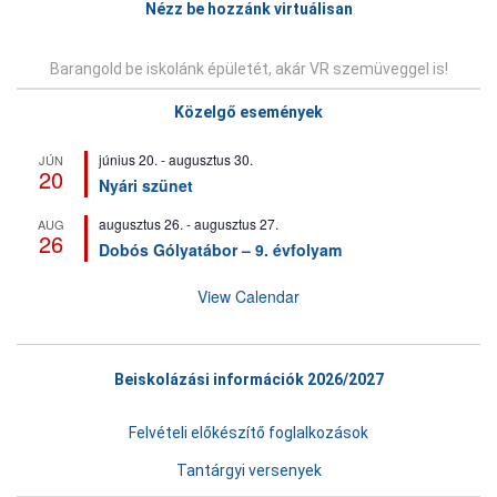
Nézz be hozzánk virtuálisan
Barangold be iskolánk épületét, akár VR szemüveggel is!
Közelgő események
június 20.
-
augusztus 30.
JÚN
20
Nyári szünet
augusztus 26.
-
augusztus 27.
AUG
26
Dobós Gólyatábor – 9. évfolyam
View Calendar
Beiskolázási információk 2026/2027
Felvételi előkészítő foglalkozások
Tantárgyi versenyek