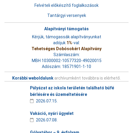
Felvételi előkészítő foglalkozások
Tantárgyi versenyek
Alapítványi támogatás
Kérjük, támogassák alapítványunkat
adójuk
1%
-val:
Tehetséges Dobósokért Alapítvány
Számlaszám:
MBH 10300002-10577320-49020015
Adószám: 18571901-1-10
Korábbi weboldalunk
archívumként továbbra is elérhető.
Pályázat az iskola területén található büfé
bérlésére és üzemeltetésére
2026.07.15.
Vakáció, nyári ügyelet
2026.07.08.
Gólyatábor – 9. évfolyam