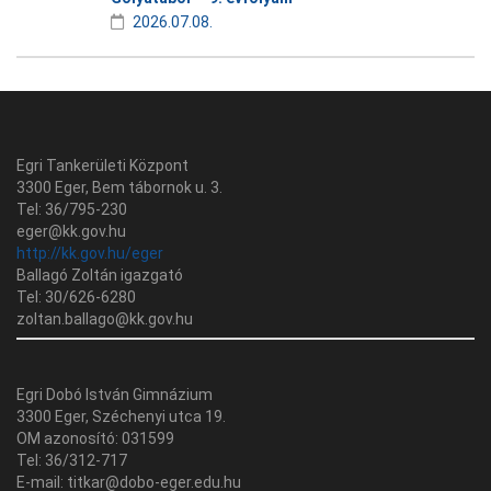
2026.07.08.
Egri Tankerületi Központ
3300 Eger, Bem tábornok u. 3.
Tel: 36/795-230
eger@kk.gov.hu
http://kk.gov.hu/eger
Ballagó Zoltán igazgató
Tel: 30/626-6280
zoltan.ballago@kk.gov.hu
Egri Dobó István Gimnázium
3300 Eger, Széchenyi utca 19.
OM azonosító: 031599
Tel: 36/312-717
E-mail: titkar@dobo-eger.edu.hu