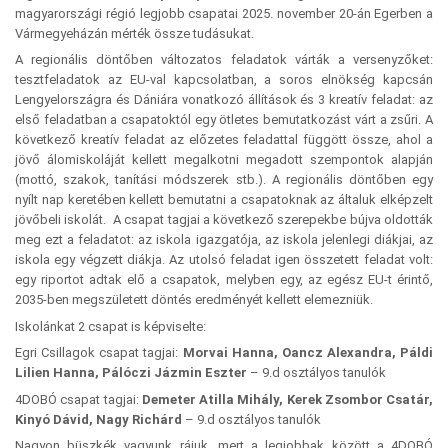
magyarországi régió legjobb csapatai 2025. november 20-án Egerben a
Vármegyeházán mérték össze tudásukat.
A regionális döntőben változatos feladatok várták a versenyzőket:
tesztfeladatok az EU-val kapcsolatban, a soros elnökség kapcsán
Lengyelországra és Dániára vonatkozó állítások és 3 kreatív feladat: az
első feladatban a csapatoktól egy ötletes bemutatkozást várt a zsűri. A
következő kreatív feladat az előzetes feladattal függött össze, ahol a
jövő álomiskoláját kellett megalkotni megadott szempontok alapján
(mottó, szakok, tanítási módszerek stb.). A regionális döntőben egy
nyílt nap keretében kellett bemutatni a csapatoknak az általuk elképzelt
jövőbeli iskolát. A csapat tagjai a következő szerepekbe bújva oldották
meg ezt a feladatot: az iskola igazgatója, az iskola jelenlegi diákjai, az
iskola egy végzett diákja. Az utolsó feladat igen összetett feladat volt:
egy riportot adtak elő a csapatok, melyben egy, az egész EU-t érintő,
2035-ben megszületett döntés eredményét kellett elemezniük.
Iskolánkat 2 csapat is képviselte:
Egri Csillagok csapat tagjai:
Morvai Hanna, Oancz Alexandra, Páldi
Lilien Hanna, Pálóczi Jázmin Eszter
– 9.d osztályos tanulók
4DOBÓ csapat tagjai:
Demeter Atilla Mihály, Kerek Zsombor Csatár,
Kinyó Dávid, Nagy Richárd
– 9.d osztályos tanulók
Nagyon büszkék vagyunk rájuk, mert a legjobbak között a 4DOBÓ