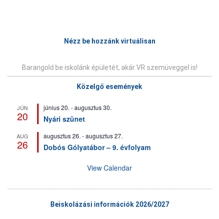
Bejegyzés
navigáció
Nézz be hozzánk virtuálisan
Barangold be iskolánk épületét, akár VR szemüveggel is!
Közelgő események
június 20.
-
augusztus 30.
JÚN
20
Nyári szünet
augusztus 26.
-
augusztus 27.
AUG
26
Dobós Gólyatábor – 9. évfolyam
View Calendar
Beiskolázási információk 2026/2027