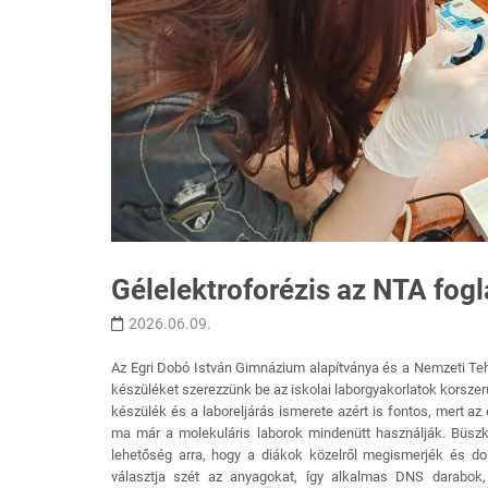
Gélelektroforézis az NTA fog
2026.06.09.
Az Egri Dobó István Gimnázium alapítványa és a Nemzeti Teh
készüléket szerezzünk be az iskolai laborgyakorlatok korszer
készülék és a laboreljárás ismerete azért is fontos, mert a
ma már a molekuláris laborok mindenütt használják. Büszk
lehetőség arra, hogy a diákok közelről megismerjék és dol
választja szét az anyagokat, így alkalmas DNS darabok,