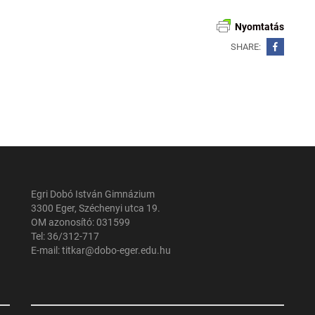
Nyomtatás
SHARE:
Egri Dobó István Gimnázium
3300 Eger, Széchenyi utca 19.
OM azonosító: 031599
Tel: 36/312-717
E-mail: titkar@dobo-eger.edu.hu