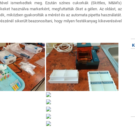
letével ismerkedtek meg. Ezután színes cukorkák (Skittles, M&M’s)
ékeket használva markerként, megfuttatták őket a gélen. Az oldást, az
ék, miközben gyakorolták a mérést és az automata pipetta használatát.
észénél sikerült beazonosítani, hogy milyen festékanyag kikeverésével
K