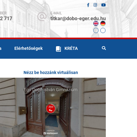
BER
E-MAIL
12 717
titkar@dobo-eger.edu.hu
a
Elérhetőségek
KRÉTA
Nézz be hozzánk virtuálisan