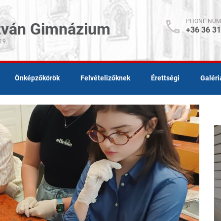
PHONE NUM
stván Gimnázium
+36 36 3
19.
Önképzőkörök
Felvételizőknek
Érettségi
Galéri