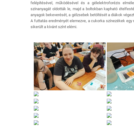
felépítésével, működésével és a gélelektroforézis elmé
színanyagát oldották le, majd a boltokban kapható ételfest
anyagok bekeverését, a gélzsebek betöltését a diákok végezt
A futtatás eredményét elemezve, a cukorka színezékek egy r
sikerült a kívánt színt elérni.