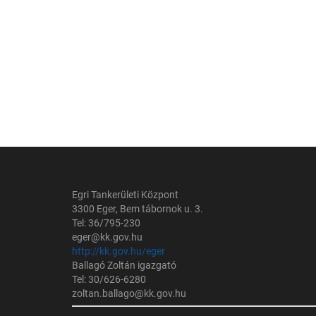
Bejegyzés
navigáció
Egri Tankerületi Központ
3300 Eger, Bem tábornok u. 3.
Tel: 36/795-230
eger@kk.gov.hu
http://kk.gov.hu/eger
Ballagó Zoltán igazgató
Tel: 30/626-6280
zoltan.ballago@kk.gov.hu