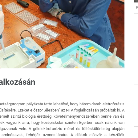
B
lalkozásán
etségprogram pályázata tette lehetővé, hogy három darab eletroforézis
űsítésére. Ezeket először „élesben” az NTA foglalkozásán próbáltuk ki. A
z emelt szintű biológia érettségi követelményrendszerében benne van és
ék vagyunk arra, hogy középiskolai szinten Egerben csak nálunk van
gozzanak vele. A gélelektroforézis méret és töltéskülönbség alapján
 aminósavak, fehérjék azonosítására. A diákok először a készülék