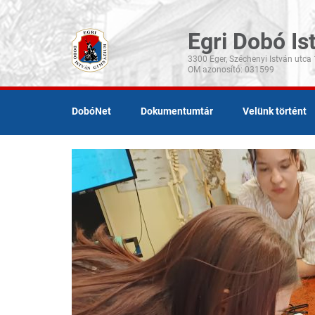
Egri Dobó I
3300 Eger, Széchenyi István utca 
DobóNet
Dokumentumtár
Velünk történt