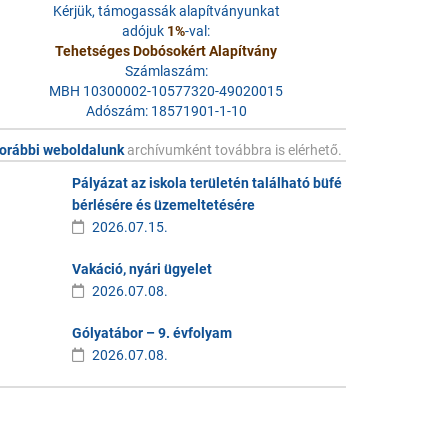
Kérjük, támogassák alapítványunkat
adójuk
1%
-val:
Tehetséges Dobósokért Alapítvány
Számlaszám:
MBH 10300002-10577320-49020015
Adószám: 18571901-1-10
orábbi weboldalunk
archívumként továbbra is elérhető.
Pályázat az iskola területén található büfé
bérlésére és üzemeltetésére
2026.07.15.
Vakáció, nyári ügyelet
2026.07.08.
Gólyatábor – 9. évfolyam
2026.07.08.