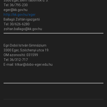
3300 Eger, Bem tábornok u. 3.
Tel: 36/795-230
eger@kk.gov.hu
http://kk.gov.hu/eger
Ballagó Zoltán igazgató
Tel: 30/626-6280
zoltan.ballago@kk.gov.hu
Egri Dobó István Gimnázium
3300 Eger, Széchenyi utca 19.
OM azonosító: 031599
Tel: 36/312-717
E-mail: titkar@dobo-eger.edu.hu