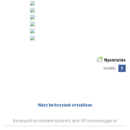
Nyomtatás
SHARE:
Bejegyzés
navigáció
Nézz be hozzánk virtuálisan
Barangold be iskolánk épületét, akár VR szemüveggel is!