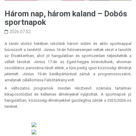
Három nap, három kaland – Dobós
sportnapok
2026.07.02.
A tanév utolsó hetében iskolánk három vidám és aktív sportnappal
búcsúzott a tanévtől. Június 16-án futóversenyen vettek részt a tanulók
az Érsekkertben, ahol jó hangulatban és sportszerűen teljesítették a
vállalt távokat. Június 17-én az Eged-hegyre kirándultunk, ahonnan
csodálatos panoráma tárult elénk, a túra pedig igazi közösségi élményt
jelentett. Június 19-én kerékpártúrával zártuk a programsorozatot,
amelynek célállomása Felsőtárkány volt.
A változatos programok minden résztvevő számára tartalmas
kikapcsolódást és kellemes élményeket nyújtottak. A sportnapok jó
hangulatban, közösségi élményekkel gazdagítva zárták a 2025/2026-os
tanévet.