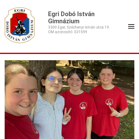
Egri Dobó István
Gimnázium
3300 Eger, Széchenyi István utca 19.