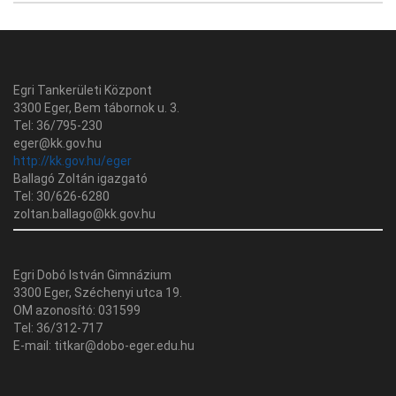
Egri Tankerületi Központ
3300 Eger, Bem tábornok u. 3.
Tel: 36/795-230
eger@kk.gov.hu
http://kk.gov.hu/eger
Ballagó Zoltán igazgató
Tel: 30/626-6280
zoltan.ballago@kk.gov.hu
Egri Dobó István Gimnázium
3300 Eger, Széchenyi utca 19.
OM azonosító: 031599
Tel: 36/312-717
E-mail: titkar@dobo-eger.edu.hu