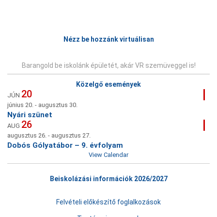
Bejegyzés
navigáció
Nézz be hozzánk virtuálisan
Barangold be iskolánk épületét, akár VR szemüveggel is!
Közelgő események
20
JÚN
június 20.
-
augusztus 30.
Nyári szünet
26
AUG
augusztus 26.
-
augusztus 27.
Dobós Gólyatábor – 9. évfolyam
View Calendar
Beiskolázási információk 2026/2027
Felvételi előkészítő foglalkozások