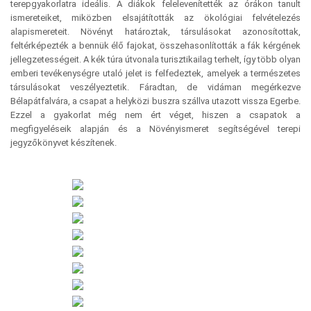
terepgyakorlatra ideális. A diákok felelevenítették az órákon tanult
ismereteiket, miközben elsajátították az ökológiai felvételezés
alapismereteit. Növényt határoztak, társulásokat azonosítottak,
feltérképezték a bennük élő fajokat, összehasonlították a fák kérgének
jellegzetességeit. A kék túra útvonala turisztikailag terhelt, így több olyan
emberi tevékenységre utaló jelet is felfedeztek, amelyek a természetes
társulásokat veszélyeztetik. Fáradtan, de vidáman megérkezve
Bélapátfalvára, a csapat a helyközi buszra szállva utazott vissza Egerbe.
Ezzel a gyakorlat még nem ért véget, hiszen a csapatok a
megfigyeléseik alapján és a Növényismeret segítségével terepi
jegyzőkönyvet készítenek.