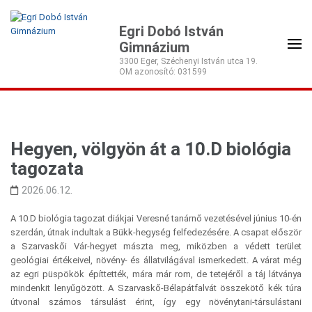
Egri Dobó István
Gimnázium
3300 Eger, Széchenyi István utca 19.
Hegyen, völgyön át a 10.D biológia
tagozata
2026.06.12.
A 10.D biológia tagozat diákjai Veresné tanárnő vezetésével június 10-én
szerdán, útnak indultak a Bükk-hegység felfedezésére. A csapat először
a Szarvaskői Vár-hegyet mászta meg, miközben a védett terület
geológiai értékeivel, növény- és állatvilágával ismerkedett. A várat még
az egri püspökök építtették, mára már rom, de tetejéről a táj látványa
mindenkit lenyűgözött. A Szarvaskő-Bélapátfalvát összekötő kék túra
útvonal számos társulást érint, így egy növénytani-társulástani