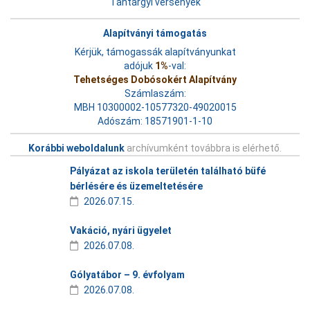
Tantárgyi versenyek
Alapítványi támogatás
Kérjük, támogassák alapítványunkat
adójuk
1%
-val:
Tehetséges Dobósokért Alapítvány
Számlaszám:
MBH 10300002-10577320-49020015
Adószám: 18571901-1-10
Korábbi weboldalunk
archívumként továbbra is elérhető.
Pályázat az iskola területén található büfé
bérlésére és üzemeltetésére
2026.07.15.
Vakáció, nyári ügyelet
2026.07.08.
Gólyatábor – 9. évfolyam
2026.07.08.