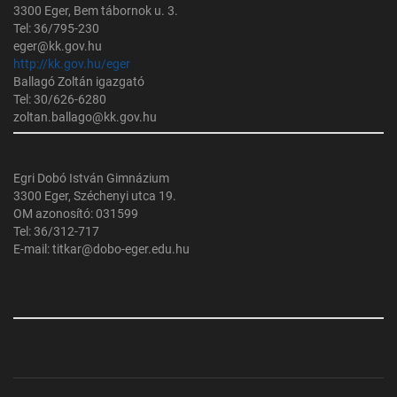
3300 Eger, Bem tábornok u. 3.
Tel: 36/795-230
eger@kk.gov.hu
http://kk.gov.hu/eger
Ballagó Zoltán igazgató
Tel: 30/626-6280
zoltan.ballago@kk.gov.hu
Egri Dobó István Gimnázium
3300 Eger, Széchenyi utca 19.
OM azonosító: 031599
Tel: 36/312-717
E-mail: titkar@dobo-eger.edu.hu