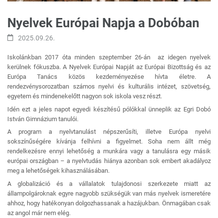
Nyelvek Európai Napja a Dobóban
2025.09.26.
Iskolánkban 2017 óta minden szeptember 26-án az idegen nyelvek
kerülnek fókuszba. A Nyelvek Európai Napját az Európai Bizottság és az
Európa Tanács közös kezdeményezése hívta életre. A
rendezvénysorozatban számos nyelvi és kulturális intézet, szövetség,
egyetem és mindenekelőtt nagyon sok iskola vesz részt.
Idén ezt a jeles napot egyedi készítésű pólókkal ünneplik az Egri Dobó
István Gimnázium tanulói.
A program a nyelvtanulást népszerűsíti, illetve Európa nyelvi
sokszínűségére kívánja felhívni a figyelmet. Soha nem állt még
rendelkezésre ennyi lehetőség a munkára vagy a tanulásra egy másik
európai országban – a nyelvtudás hiánya azonban sok embert akadályoz
meg a lehetőségek kihasználásában.
A globalizáció és a vállalatok tulajdonosi szerkezete miatt az
állampolgároknak egyre nagyobb szükségük van más nyelvek ismeretére
ahhoz, hogy hatékonyan dolgozhassanak a hazájukban. Önmagában csak
az angol már nem elég.