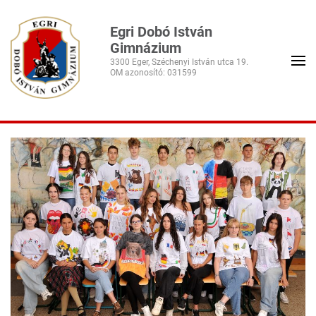
Egri Dobó István
Gimnázium
3300 Eger, Széchenyi István utca 19.