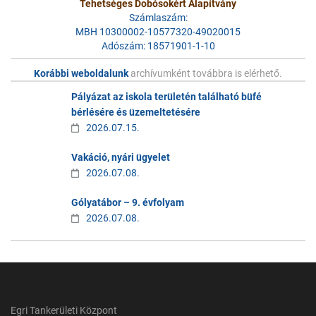
Tehetséges Dobósokért Alapítvány
Számlaszám:
MBH 10300002-10577320-49020015
Adószám: 18571901-1-10
Korábbi weboldalunk
archívumként továbbra is elérhető.
Pályázat az iskola területén található büfé
bérlésére és üzemeltetésére
2026.07.15.
Vakáció, nyári ügyelet
2026.07.08.
Gólyatábor – 9. évfolyam
2026.07.08.
Egri Tankerületi Központ