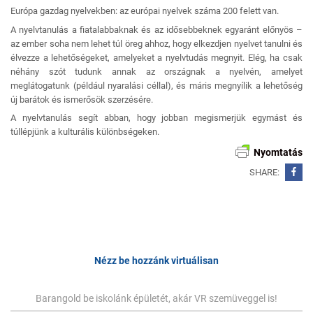
Európa gazdag nyelvekben: az európai nyelvek száma 200 felett van.
A nyelvtanulás a fiatalabbaknak és az idősebbeknek egyaránt előnyös –
az ember soha nem lehet túl öreg ahhoz, hogy elkezdjen nyelvet tanulni és
élvezze a lehetőségeket, amelyeket a nyelvtudás megnyit. Elég, ha csak
néhány szót tudunk annak az országnak a nyelvén, amelyet
meglátogatunk (például nyaralási céllal), és máris megnyílik a lehetőség
új barátok és ismerősök szerzésére.
A nyelvtanulás segít abban, hogy jobban megismerjük egymást és
túllépjünk a kulturális különbségeken.
Nyomtatás
SHARE:
Bejegyzés
navigáció
Nézz be hozzánk virtuálisan
Barangold be iskolánk épületét, akár VR szemüveggel is!