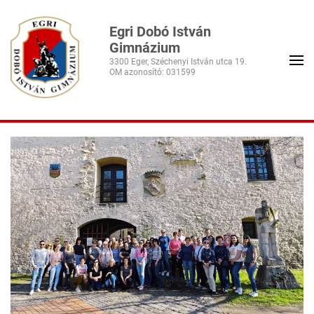
Egri Dobó István
Gimnázium
3300 Eger, Széchenyi István utca 19.