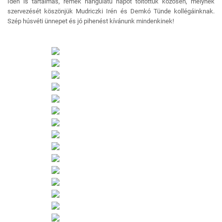
Idén is tartalmas, remek hangulatú napot töltöttük közösen, melynek
szervezését köszönjük Mudriczki Irén és Demkó Tünde kollégáinknak.
Szép húsvéti ünnepet és jó pihenést kívánunk mindenkinek!