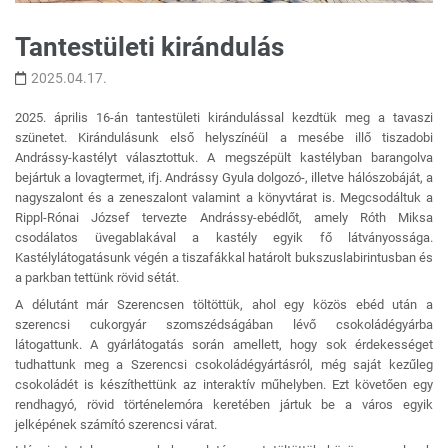
Tantestületi kirándulás
2025.04.17.
2025. április 16-án tantestületi kirándulással kezdtük meg a tavaszi
szünetet. Kirándulásunk első helyszínéül a mesébe illő tiszadobi
Andrássy-kastélyt választottuk. A megszépült kastélyban barangolva
bejártuk a lovagtermet, ifj. Andrássy Gyula dolgozó-, illetve hálószobáját, a
nagyszalont és a zeneszalont valamint a könyvtárat is. Megcsodáltuk a
Rippl-Rónai József tervezte Andrássy-ebédlőt, amely Róth Miksa
csodálatos üvegablakával a kastély egyik fő látványossága.
Kastélylátogatásunk végén a tiszafákkal határolt bukszuslabirintusban és
a parkban tettünk rövid sétát.
A délutánt már Szerencsen töltöttük, ahol egy közös ebéd után a
szerencsi cukorgyár szomszédságában lévő csokoládégyárba
látogattunk. A gyárlátogatás során amellett, hogy sok érdekességet
tudhattunk meg a Szerencsi csokoládégyártásról, még saját kezűleg
csokoládét is készíthettünk az interaktív műhelyben. Ezt követően egy
rendhagyó, rövid történelemóra keretében jártuk be a város egyik
jelképének számító szerencsi várat.