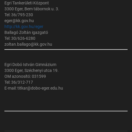
Egri Tankerületi Központ
3300 Eger, Bem tábornok u. 3.
Tel: 36/795-230
eger@kk.gov.hu
http://kk.gov.hu/eger
Ballagó Zoltán igazgató
Tel: 30/626-6280
zoltan.ballago@kk.gov.hu
Egri Dobó István Gimnázium
3300 Eger, Széchenyi utca 19.
OM azonosító: 031599
Tel: 36/312-717
E-mail: titkar@dobo-eger.edu.hu