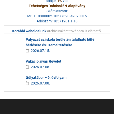
adójuk
1%
-val:
Tehetséges Dobósokért Alapítvány
Számlaszám:
MBH 10300002-10577320-49020015
Adószám: 18571901-1-10
Korábbi weboldalunk
archívumként továbbra is elérhető.
Pályázat az iskola területén található büfé
bérlésére és üzemeltetésére
2026.07.15.
Vakáció, nyári ügyelet
2026.07.08.
Gólyatábor – 9. évfolyam
2026.07.08.