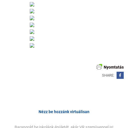
Nyomtatás
SHARE:
Bejegyzés
navigáció
Nézz be hozzánk virtuálisan
Barangold be iskolánk épületét, akár VR szemüveggel is!