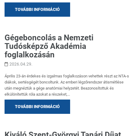
TOVÁBBI INFORMÁCIÓ
Gégeboncolás a Nemzeti
Tudósképző Akadémia
foglalkozásán
2026.04.29.
Április 23-án érdekes és izgalmas foglalkozáson vehettek részt az NTA-s
diákok, sertésgégét boncoltunk. Az emberi légzőrendszer átismétlése
után megnéztük a gége anatómiai helyzetét. Beazonosítottuk és
elkülönítettük róla azokat a részeket,…
TOVÁBBI INFORMÁCIÓ
Kiváló Szent-Györgyi Tanári Díjat