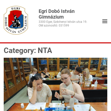
Egri Dobó István
Gimnázium
3300 Eger, Széchenyi István utca 19.
Category: NTA