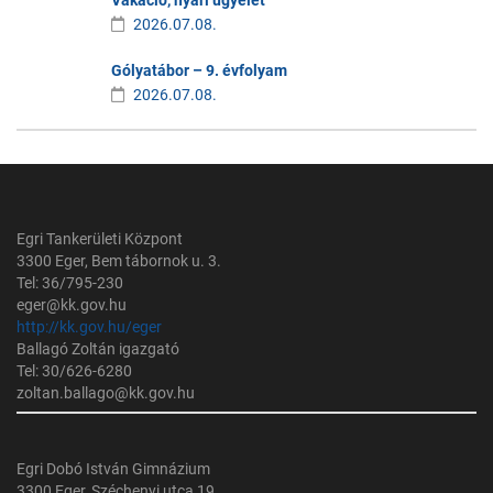
Vakáció, nyári ügyelet
2026.07.08.
Gólyatábor – 9. évfolyam
2026.07.08.
Egri Tankerületi Központ
3300 Eger, Bem tábornok u. 3.
Tel: 36/795-230
eger@kk.gov.hu
http://kk.gov.hu/eger
Ballagó Zoltán igazgató
Tel: 30/626-6280
zoltan.ballago@kk.gov.hu
Egri Dobó István Gimnázium
3300 Eger, Széchenyi utca 19.