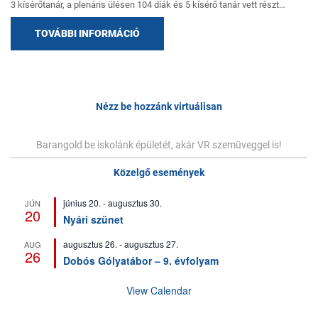
3 kísérőtanár, a plenáris ülésen 104 diák és 5 kísérő tanár vett részt…
TOVÁBBI INFORMÁCIÓ
Bejegyzés
navigáció
Nézz be hozzánk virtuálisan
Barangold be iskolánk épületét, akár VR szemüveggel is!
Közelgő események
június 20.
-
augusztus 30.
JÚN
20
Nyári szünet
augusztus 26.
-
augusztus 27.
AUG
26
Dobós Gólyatábor – 9. évfolyam
View Calendar