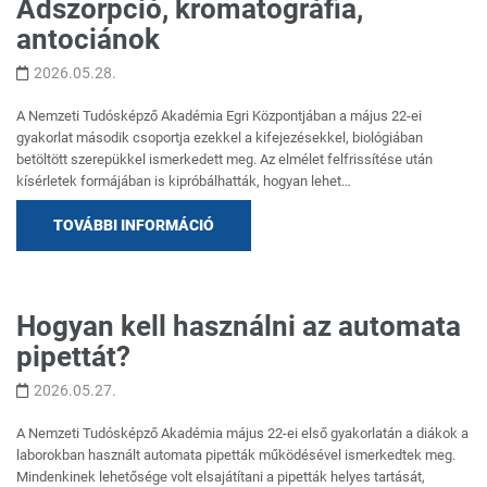
Adszorpció, kromatográfia,
antociánok
2026.05.28.
A Nemzeti Tudósképző Akadémia Egri Központjában a május 22-ei
gyakorlat második csoportja ezekkel a kifejezésekkel, biológiában
betöltött szerepükkel ismerkedett meg. Az elmélet felfrissítése után
kísérletek formájában is kipróbálhatták, hogyan lehet…
TOVÁBBI INFORMÁCIÓ
Hogyan kell használni az automata
pipettát?
2026.05.27.
A Nemzeti Tudósképző Akadémia május 22-ei első gyakorlatán a diákok a
laborokban használt automata pipetták működésével ismerkedtek meg.
Mindenkinek lehetősége volt elsajátítani a pipetták helyes tartását,