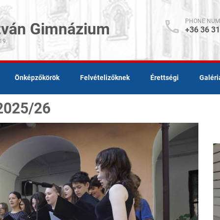
PHONE NUM
stván Gimnázium
+36 36 3
19.
Önképzőkörök
Felvételizőknek
Érettségi
Galéri
 2025/26