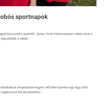
Dobós sportnapok
ppal búcsúzott a tanévtől. Június 16-án futóversenyen vettek részt a
eljesítették a vállalt…
kirándulásuk tengerparton legyen. Mit tehet ilyenkor egy lágy szívű
e izgalommal teli tekintetekkel…