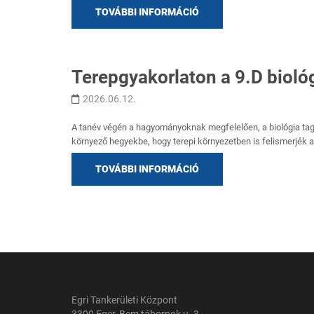
TOVÁBBI INFORMÁCIÓ
Terepgyakorlaton a 9.D bioló
2026.06.12.
A tanév végén a hagyományoknak megfelelően, a biológia tag
környező hegyekbe, hogy terepi környezetben is felismerjék a h
TOVÁBBI INFORMÁCIÓ
Bejegyzés
navigáció
Egri Tankerületi Központ
3300 Eger, Bem tábornok u. 3.