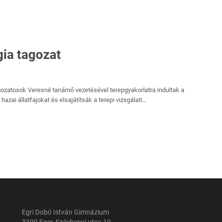
gia tagozat
ozatosok Veresné tanárnő vezetésével terepgyakorlatra indultak a
azai állatfajokat és elsajátítsák a terepi vizsgálati…
Egri Dobó István Gimnázium
3300 Eger, Széchenyi utca 19.