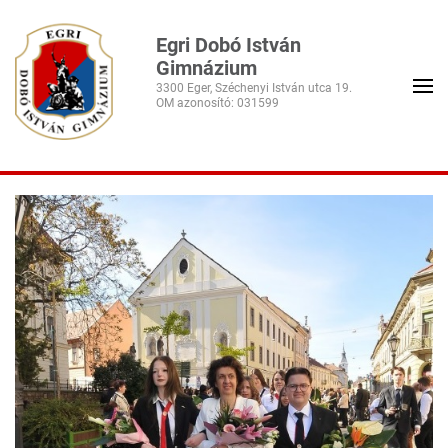
Egri Dobó István
Gimnázium
3300 Eger, Széchenyi István utca 19.