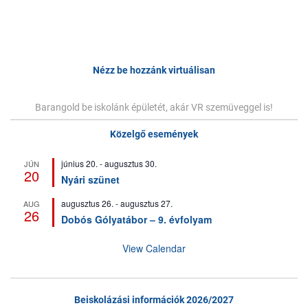
Bejegyzés
navigáció
Nézz be hozzánk virtuálisan
Barangold be iskolánk épületét, akár VR szemüveggel is!
Közelgő események
június 20.
-
augusztus 30.
JÚN
20
Nyári szünet
augusztus 26.
-
augusztus 27.
AUG
26
Dobós Gólyatábor – 9. évfolyam
View Calendar
Beiskolázási információk 2026/2027