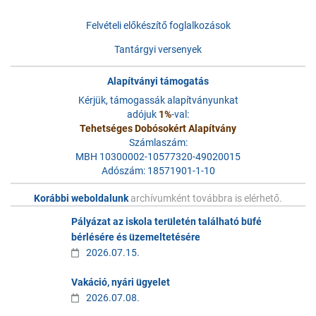
Felvételi előkészítő foglalkozások
Tantárgyi versenyek
Alapítványi támogatás
Kérjük, támogassák alapítványunkat
adójuk
1%
-val:
Tehetséges Dobósokért Alapítvány
Számlaszám:
MBH 10300002-10577320-49020015
Adószám: 18571901-1-10
Korábbi weboldalunk
archívumként továbbra is elérhető.
Pályázat az iskola területén található büfé
bérlésére és üzemeltetésére
2026.07.15.
Vakáció, nyári ügyelet
2026.07.08.