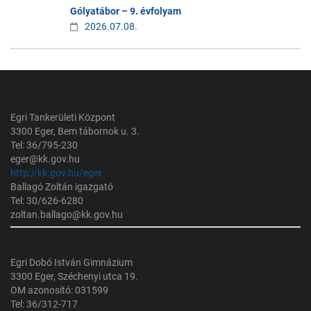
Gólyatábor – 9. évfolyam
2026.07.08.
Egri Tankerületi Központ
3300 Eger, Bem tábornok u. 3.
Tel: 36/795-230
eger@kk.gov.hu
http://kk.gov.hu/eger
Ballagó Zoltán igazgató
Tel: 30/626-6280
zoltan.ballago@kk.gov.hu
Egri Dobó István Gimnázium
3300 Eger, Széchenyi utca 19.
OM azonosító: 031599
Tel: 36/312-717